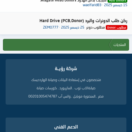
سيجيت بدائل الهدود Seagate Head Donors
HDD Donors
15 ديسمبر 2025
waelfarid83
ركن طلب الدونرات والبرد Hard Drive (PCB,Donor)
مطلوب دونر
25 ديسمبر 2025
ZEMO777
مطلوب Donor
المنتديات
شركة رؤيــة
متخصصون في إستعادة البيانات وصيانة الهاردديسك
صيانةالاب توب ..المازربورد.. كورسات صيانة
مصر ..المنصورة موبايل ..واتس آب 00201005474787
الدعم الفنى