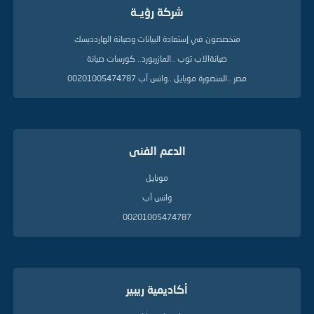
شركة رؤيــة
متخصصون في إستعادة البيانات وصيانة الهاردديسك
صيانةالاب توب ..المازربورد.. كورسات صيانة
مصر ..المنصورة موبايل ..واتس آب 00201005474787
الدعم الفنى
موبايل
واتس آب
00201005474787
أكاديمية ريبير