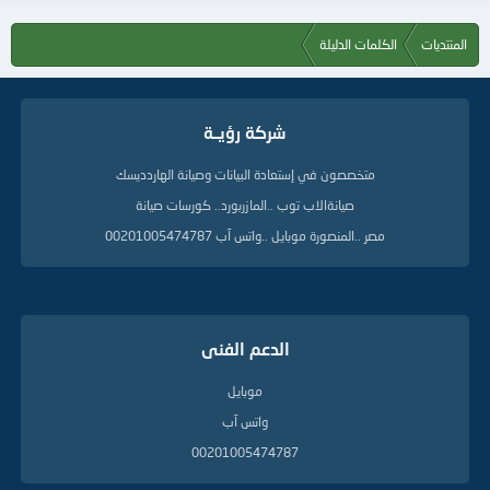
المنتديات
الكلمات الدليلة
شركة رؤيــة
متخصصون في إستعادة البيانات وصيانة الهاردديسك
صيانةالاب توب ..المازربورد.. كورسات صيانة
مصر ..المنصورة موبايل ..واتس آب 00201005474787
الدعم الفنى
موبايل
واتس آب
00201005474787