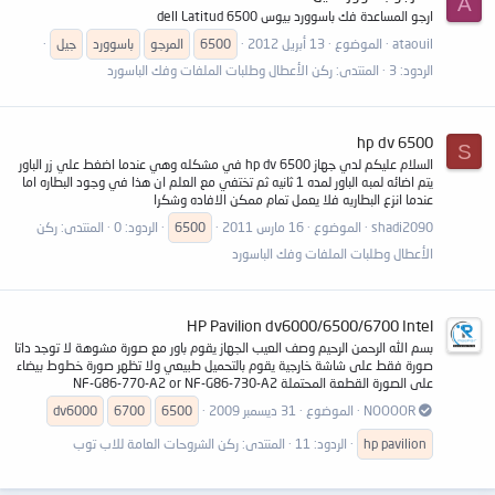
A
ارجو المساعدة فك باسوورد بيوس dell Latitud 6500
ataouil
الموضوع
13 أبريل 2012
6500
المرجو
باسوورد
جيل
الردود: 3
المنتدى:
ركن الأعطال وطلبات الملفات وفك الباسورد
hp dv 6500
S
السلام عليكم لدي جهاز hp dv 6500 في مشكله وهي عندما اضغط علي زر الباور
يتم اضائه لمبه الباور لمده 1 ثانيه ثم تختفي مع العلم ان هذا في وجود البطاره اما
عندما انزع البطاريه فلا يعمل تمام ممكن الافاده وشكرا
shadi2090
الموضوع
16 مارس 2011
6500
الردود: 0
المنتدى:
ركن
الأعطال وطلبات الملفات وفك الباسورد
HP Pavilion dv6000/6500/6700 Intel
بسم الله الرحمن الرحيم وصف العيب الجهاز يقوم باور مع صورة مشوهة لا توجد داتا
صورة فقط على شاشة خارجية يقوم بالتحميل طبيعي ولا تظهر صورة خطوط بيضاء
على الصورة القطعة المحتملة NF-G86-770-A2 or NF-G86-730-A2
NOOOOR
الموضوع
31 ديسمبر 2009
6500
6700
dv6000
hp pavilion
الردود: 11
المنتدى:
ركن الشروحات العامة للاب توب