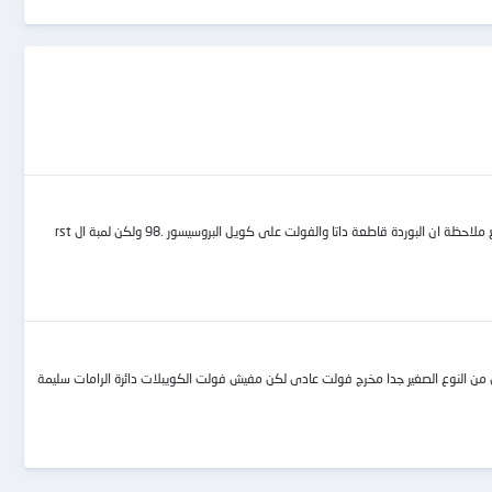
بوردة gigabyte 8I845GE-RZ كانت قاطعة باور وبخلع كونكتور ال 12 فولت تعمل باور تم تغيير 2 موسفت فى دائرة البروسيسور والنتيجة ان البوردة اشتغلت باور تمام ولكن مع ملاحظة ان البوردة قاطعة داتا والفولت على كويل البروسيسور .98 ولكن لمبة ال rst
بروسيسور سليمة المين كونترول من النوع الصغير جدا مخرج فولت عادى لكن مفيش فولت الكويبلات دائرة الرامات سليمة