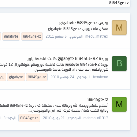
8i845ge-rz
بويس gigabyte 8i845ge-rz
M
ممكن ملف بويس gigabyte 8i845ge-rz
medu_matrex
الموضوع
5 سبتمبر 2011
8i845ge-rz
gigabyte
بوردة gigabyte 8I845GE-RZ كانت قاطعة باور
B
بتنور وتطفى مما يعنى ان البوردة حاسة بالبروسيسور...
bembeno
الموضوع
24 نوفمبر 2010
8i845ge-rz
gigabyte
باور
8i845ge-rz
M
ألسلام عل
ودائرة الشيب كمان سليمة غيرت الاى تي والفركونسي...
mahmoud1313
الموضوع
21 يوليو 2010
8i845ge-rz
الردود: 3
ا