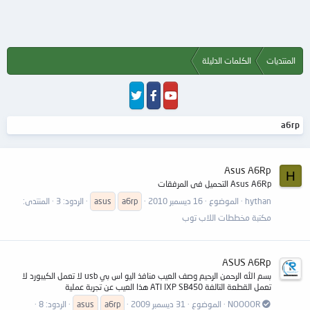
المنتديات
الكلمات الدليلة
a6rp
Asus A6Rp
H
Asus A6Rp التحميل فى المرفقات
hythan
الموضوع
16 ديسمبر 2010
a6rp
asus
الردود: 3
المنتدى:
مكتبة مخططات اللاب توب
ASUS A6Rp
بسم الله الرحمن الرحيم وصف العيب منافذ اليو اس بي usb لا تعمل الكيبورد لا
تعمل القطعة التالفة ATI IXP SB450 هذا العيب عن تجربة عملية
NOOOOR
الموضوع
31 ديسمبر 2009
a6rp
asus
الردود: 8