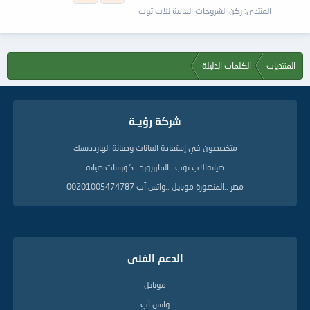
المنتدى:
ركن الشروحات العامة للاب توب
المنتديات
الكلمات الدليلة
شركة رؤيــة
متخصصون في إستعادة البيانات وصيانة الهاردديسك
صيانةالاب توب ..المازربورد.. كورسات صيانة
مصر ..المنصورة موبايل ..واتس آب 00201005474787
الدعم الفنى
موبايل
واتس آب