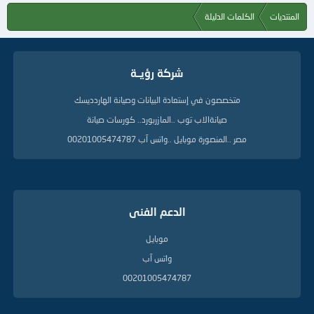
المنتديات
الكلمات الدليلة
شركة رؤيــة
متخصصون في إستعادة البيانات وصيانة الهاردديسك
صيانةالاب توب ..المازربورد.. كورسات صيانة
مصر ..المنصورة موبايل ..واتس آب 00201005474787
الدعم الفنى
موبايل
واتس آب
00201005474787