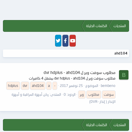
المنتديات
الكلمات الدليلة
ahd104
مطلوب سوفت وير ل dvr hdplus - ahd104
B
مطلوب سوفت وير ل dvr hdplus - ahd104 بيشغل 4 كاميرات
bembeno
الموضوع
25 نوفمبر 2017
-
a
ahd104
dvr
hdplus
سوفت
مطلوب
وير
الردود: 0
المنتدى:
ركن أجهزة المراقبة و أجهزة
الإنذار ( إنذار -DVR)
المنتديات
الكلمات الدليلة