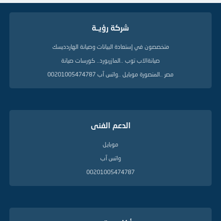
شركة رؤيــة
متخصصون في إستعادة البيانات وصيانة الهاردديسك
صيانةالاب توب ..المازربورد.. كورسات صيانة
مصر ..المنصورة موبايل ..واتس آب 00201005474787
الدعم الفنى
موبايل
واتس آب
00201005474787