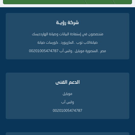
شركة رؤيــة
متخصصون في إستعادة البيانات وصيانة الهاردديسك
صيانةالاب توب ..المازربورد.. كورسات صيانة
مصر ..المنصورة موبايل ..واتس آب 00201005474787
الدعم الفنى
موبايل
واتس آب
00201005474787