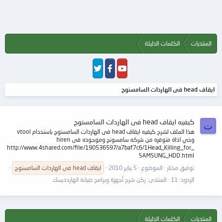
المنتديات
الكلمات الدليلة
ايقاف head فى الهاردات السامسنوج
كيفيه ايقاف head فى الهاردات السامسنوج
ت
هذا الملف لشرح كيفيه ايقاف head فى الهاردات السامسنوج باستخدام vtool
وخي اداة متوفره من شركه سامسونج وموجوده فى hiren
http://www.4shared.com/file/190536597/a7baf7c6/1Head_Killing_for_
SAMSUNG_HDD.html
توفيق مختار
الموضوع
5 يناير 2010
ايقاف
head
فى
الهاردات
السامسنوج
الردود: 11
المنتدى:
ركن شرح أجهزة وبرامج صيانة الهاردديسك
المنتديات
الكلمات الدليلة