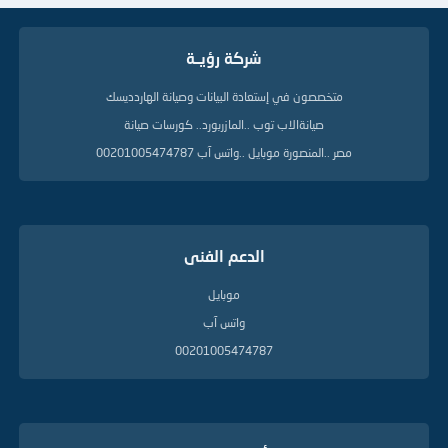
شركة رؤيــة
متخصصون في إستعادة البيانات وصيانة الهاردديسك
صيانةالاب توب ..المازربورد.. كورسات صيانة
مصر ..المنصورة موبايل ..واتس آب 00201005474787
الدعم الفنى
موبايل
واتس آب
00201005474787