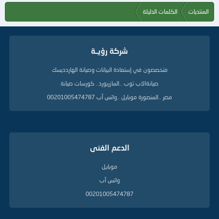
المنتديات
الكلمات الدليلة
شركة رؤيــة
متخصصون في إستعادة البيانات وصيانة الهاردديسك
صيانةالاب توب ..المازربورد.. كورسات صيانة
مصر ..المنصورة موبايل ..واتس آب 00201005474787
الدعم الفنى
موبايل
واتس آب
00201005474787