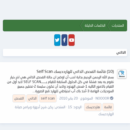
المنتديات
الكلمات الدليلة
الذاتي
(10) قائمة الفحص الذاتي للهاردديسك Self Scan
بسم الله الرحمن الرحيم بداية احب أن اوضح ان حالة الفحص الذاتي هي اخر خيار
نقوم به بعد فشلنا في كل الحلول السابقة للقيام بــــــSELF SCAN لابد أول من
القيام بالامور التاليه 1-فحص الهدود ولابد أن تكون سليمة 2-تصليح جميع
الموديلات الهامة 3-أخذ باك أب احتياطي للهارد تابع الصورة...
NOOOOR
الموضوع
20 يناير 2010
self scan
الذاتي
الفحص
قائمة
هاردديسك
الردود: 15
المنتدى:
ركن شرح أجهزة وبرامج صيانة
الهاردديسك