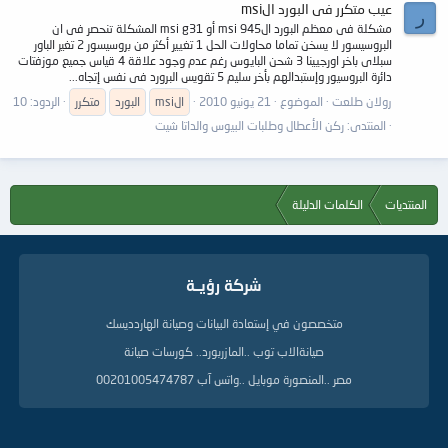
عيب متكرر فى البورد الmsi
ر
مشكلة فى معظم البورد الmsi 945 أو msi g31 المشكلة تنحصر فى ان
البروسيسور لا يسخن تماما محاولات الحل 1 تغيير أكثر من بروسيسور 2 تغير الباور
سبلاى باخر اورجيينا 3 شحن البايوس رغم عدم وجود علاقة 4 قياس جميع موزفتات
دائرة البروسيور وإستبدالهم بأخر سليم 5 تقويس البرورد فى نفس إتجاه...
رولان طلعت
الموضوع
21 يونيو 2010
الmsi
البورد
متكرر
الردود: 10
المنتدى:
ركن الأعطال وطلبات البيوس والداتا شيت
المنتديات
الكلمات الدليلة
شركة رؤيــة
متخصصون في إستعادة البيانات وصيانة الهاردديسك
صيانةالاب توب ..المازربورد.. كورسات صيانة
مصر ..المنصورة موبايل ..واتس آب 00201005474787