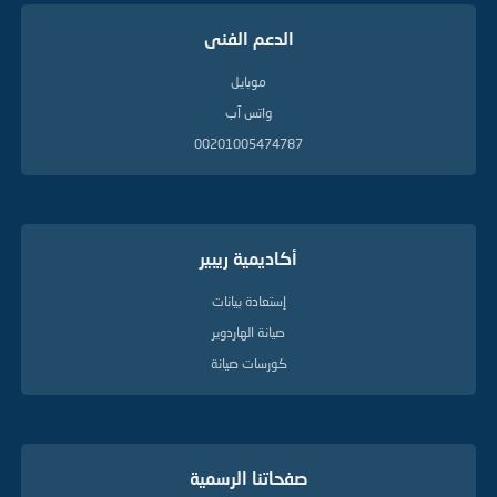
الدعم الفنى
موبايل
واتس آب
00201005474787
أكاديمية ريبير
إستعادة بيانات
صيانة الهاردوير
كورسات صيانة
صفحاتنا الرسمية