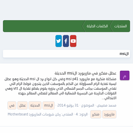
المنتديات
الكلمات الدليلة
الmsi
عطل متكرر في مازربورد الmsi الحديثة
م
مشكلة متكررة مع مازربورد msi p41 وفي كل انواع برد ال msi الحديثة وهو عطل
ايسية تغذية الرام المسؤولة عن التكم بالموسفت الذين ينتجون فولط الرام التي
تغذي الموسفت بجانب الجسر الشمالي الذي بدوره يقوم بقطع تغذية ال vtt وهي
الفولتات الخارجة من الجسرية الشمالية الى المعالج لتعطي المعالج جهده
الابتدائي...
محمد مصيبص
الموضوع
31 يوليو 2014
الmsi
الحديثة
عطل
في
مازربورد
متكرر
الردود: 4
المنتدى:
ركن شروحات المازربورد Motherboard