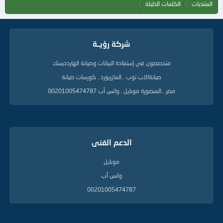
المنتديات
الكلمات الدليلة
شركة رؤيــة
متخصصون في إستعادة البيانات وصيانة الهاردديسك
صيانةالاب توب ..المازربورد.. كورسات صيانة
مصر ..المنصورة موبايل ..واتس آب 00201005474787
الدعم الفنى
موبايل
واتس آب
00201005474787