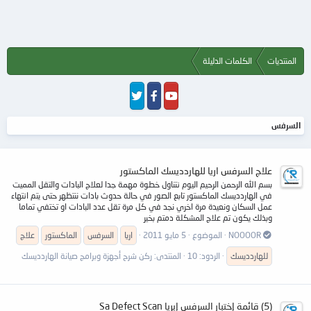
المنتديات
الكلمات الدليلة
السرفس
علاج السرفس اريا للهاردديسك الماكستور
بسم الله الرحمن الرحيم اليوم نتناول خطوة مهمة جدا لعلاج البادات والتقل المميت
في الهاردديسك الماكستور تابع الصور في حالة حدوث بادات ننتظهر حتى يتم انتهاء
عمل السكان ونعيدة مرة اخري نجد في كل مرة تقل عدد البادات او تختفي تماما
وبذلك يكون تم علاج المشكلة دمتم بخير
NOOOOR
الموضوع
5 مايو 2011
اريا
السرفس
الماكستور
علاج
للهاردديسك
الردود: 10
المنتدى:
ركن شرح أجهزة وبرامج صيانة الهاردديسك
(5) قائمة إختبار السرفس إيريا Sa Defect Scan