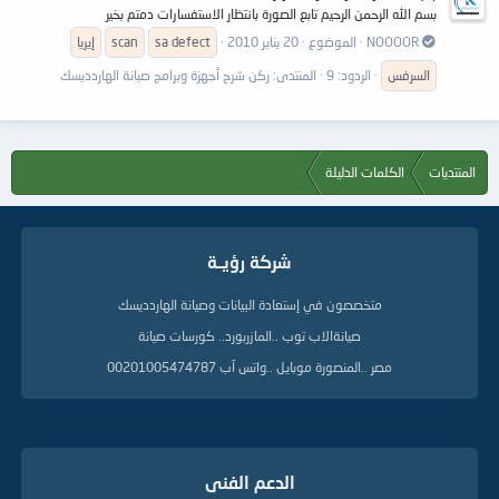
بسم الله الرحمن الرحيم تابع الصورة بانتظار الاستفسارات دمتم بخير
NOOOOR
الموضوع
20 يناير 2010
sa defect
scan
إيريا
السرفس
الردود: 9
المنتدى:
ركن شرح أجهزة وبرامج صيانة الهاردديسك
المنتديات
الكلمات الدليلة
شركة رؤيــة
متخصصون في إستعادة البيانات وصيانة الهاردديسك
صيانةالاب توب ..المازربورد.. كورسات صيانة
مصر ..المنصورة موبايل ..واتس آب 00201005474787
الدعم الفنى