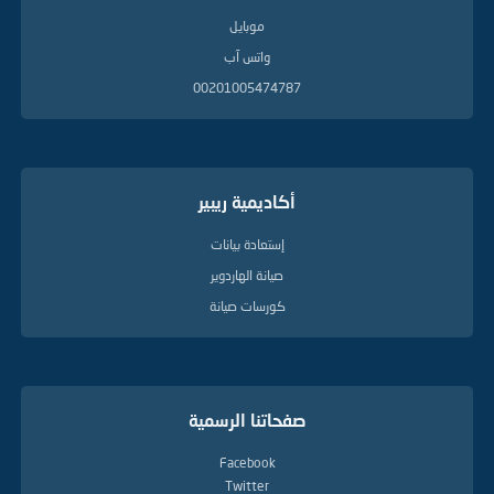
موبايل
واتس آب
00201005474787
أكاديمية ريبير
إستعادة بيانات
صيانة الهاردوير
كورسات صيانة
صفحاتنا الرسمية
Facebook
Twitter