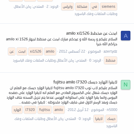
siemens
في
مشكلة
وايرلس
الردود: 2
المنتدى:
ركن الأعطال
وطلبات الملفات وفك الباسورد
ابحث عن مخطط amilo xi1526
A
السلام عليكم و رحمة الله و عيدكم مبارك ابحث عن مخطط لجهاز amilo xi 1526
جزاكم الله خيرا
azertydz
الموضوع
22 أغسطس 2012
amilo
xi1526
ابحث
عن
مخطط
الردود: 0
المنتدى:
ركن الأعطال وطلبات الملفات وفك الباسورد
لايقرا الهارد ديسك fujitsu amilo l7320
N
السلام عليكم لاب توب fujitsu amilo l7320 لايقرا الهارد ديسك مع العلم ان
الهارد ديسك شغال على الكمبيوتر العادى مع العلم انه لايقرا الهارد على صفحه
البيوس وانما يقرا الهارد على اسطوانه الهرنس عندما يتم تنزيل النسخه شاف الهارد
ديسك وبعد الرستر الاول مش شايف الهارد ملحوظه : لايقرا فى صفحه...
n5000
الموضوع
12 أبريل 2012
amilo
fujitsu
l7320
الهارد
ديسك
لايقرا
الردود: 0
المنتدى:
ركن الأعطال وطلبات الملفات وفك
الباسورد