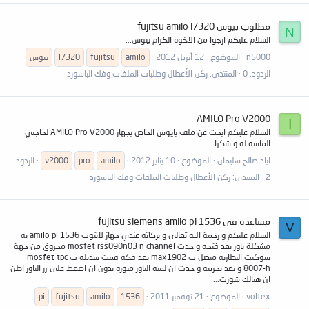
مطلوب بيوس fujitsu amilo l7320
N
السلام عليكم ارجوا من الاخوه الكرام بيوس...
n5000
الموضوع
12 أبريل 2012
amilo
fujitsu
l7320
بيوس
الردود: 0
المنتدى:
ركن الأعطال وطلبات الملفات وفك الباسورد
AMILO Pro V2000
ا
السلام عليكم ابحث عن ملف بايوس الخاص بجهاز AMILO Pro V2000 لحاجتي
الماسة له و شكرا
اياد صالح سليمان
الموضوع
10 يناير 2012
amilo
pro
v2000
الردود:
2
المنتدى:
ركن الأعطال وطلبات الملفات وفك الباسورد
مساعدة في fujitsu siemens amilo pi 1536
V
السلام عليكم و رحمة الله تعالى و بركاته عندي جهاز لابتوب amilo pi 1536 به
مشكلة باور بعد فتحه و جدت mosfet rss090n03 n channel محروق من جهة
سوكيت البطارية متصل ب max1902 بعد فكه قمت بتبديله ب mosfet tpc
8007-h و بعد تجريبه و جدت ان لمبة الباور منورة بدون ان اضغط على زر الباور اطن
ان هنالك شورت...
voltex
الموضوع
21 نوفمبر 2011
1536
amilo
fujitsu
pi