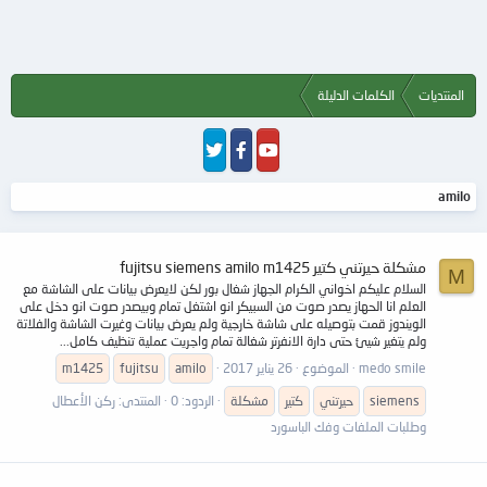
المنتديات
الكلمات الدليلة
amilo
مشكلة حيرتني كتير fujitsu siemens amilo m1425
M
السلام عليكم اخواني الكرام الجهاز شغال بور لكن لايعرض بيانات على الشاشة مع
العلم انا الحهاز يصدر صوت من السبيكر انو اشتغل تمام وبيصدر صوت انو دخل على
الويندوز قمت بتوصيله على شاشة خارجية ولم يعرض بيانات وغيرت الشاشة والفلاتة
ولم يتغير شيئ حتى دارة الانفرتر شغالة تمام واجريت عملية تنظيف كامل...
medo smile
الموضوع
26 يناير 2017
amilo
fujitsu
m1425
siemens
حيرتني
كتير
مشكلة
الردود: 0
المنتدى:
ركن الأعطال
وطلبات الملفات وفك الباسورد