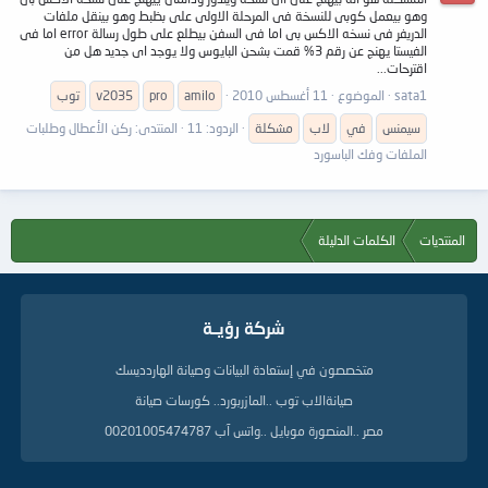
وهو بيعمل كوبى للنسخة فى المرحلة الاولى على بظبط وهو بينقل ملفات
الدريفر فى نسخه الاكس بى اما فى السفن بيطلع على طول رسالة error اما فى
الفيستا يهنج عن رقم 3% قمت بشحن البايوس ولا يوجد اى جديد هل من
اقترحات...
sata1
الموضوع
11 أغسطس 2010
amilo
pro
v2035
توب
سيمنس
في
لاب
مشكلة
الردود: 11
المنتدى:
ركن الأعطال وطلبات
الملفات وفك الباسورد
المنتديات
الكلمات الدليلة
شركة رؤيــة
متخصصون في إستعادة البيانات وصيانة الهاردديسك
صيانةالاب توب ..المازربورد.. كورسات صيانة
مصر ..المنصورة موبايل ..واتس آب 00201005474787