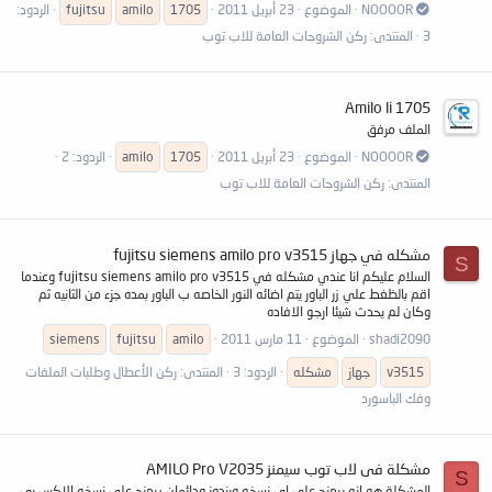
NOOOOR
الموضوع
23 أبريل 2011
1705
amilo
fujitsu
الردود:
3
المنتدى:
ركن الشروحات العامة للاب توب
Amilo li 1705
الملف مرفق
NOOOOR
الموضوع
23 أبريل 2011
1705
amilo
الردود: 2
المنتدى:
ركن الشروحات العامة للاب توب
مشكله في جهاز fujitsu siemens amilo pro v3515
S
السلام عليكم انا عندي مشكله في fujitsu siemens amilo pro v3515 وعندما
اقم بالظغط علي زر الباور يتم اضائه النور الخاصه ب الباور بمده جزء من الثانيه ثم
وكان لم يحدث شيئا ارجو الافاده
shadi2090
الموضوع
11 مارس 2011
amilo
fujitsu
siemens
v3515
جهاز
مشكله
الردود: 3
المنتدى:
ركن الأعطال وطلبات الملفات
وفك الباسورد
مشكلة فى لاب توب سيمنز AMILO Pro V2035
S
المشكلة هو انه بيهنج على اى نسخه ويندوز ودائمان ييهنج على نسخه الاكس بى