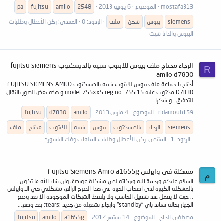
mostafa313
الموضوع
6 يونيو 2013
2548
amilo
fujitsu
pa
siemens
بيوس
شحن
ملف
الردود: 0
المنتدى:
ركن الأعطال وطلبات
البيوس والداتا شيت
الرجاء محتاج ملف بيوس للابتوب شبيه بالديسكتوب fujitsu siemens
R
amilo d7830
أحتاج يا جماعة ملف بيوس للابتوب شبيه بالديسكتوب FUJITSU SIEMENS AMILO
D7830 مكتوب عليه model 755xx5 reg no .755i15 و هذه بعض الصور بالنقال
للتدقيق . و شكرا
ridamouh159
الموضوع
4 مارس 2013
amilo
d7830
fujitsu
siemens
الرجاء
بالديسكتوب
بيوس
شبيه
للابتوب
محتاج
ملف
الردود: 1
المنتدى:
ركن الأعطال وطلبات الملفات وفك الباسورد
مشكلة في وايرلس Fujitsu Siemens Amilo a1655g
م
السلام عليكم ورحمة الله وبركاته لدي مشكلة عويصة، وان شاء الله ما تكون
بالمشكلة الكبيرة لدى اصحاب الخبرة في هذا الصرح الرائع، مشكلتي هي الـ وايرلس
.. حيث لا يعمل عند تشغيل الحاسب ولا يلتقط الشبكات الموجودة الا بعد وضع
الجهاز بحالة ستاند باي "stand by" وارجاع تشغيله من جديد :tears: بعد وضع...
مصطفى الحاج
الموضوع
14 سبتمبر 2012
a1655g
amilo
fujitsu