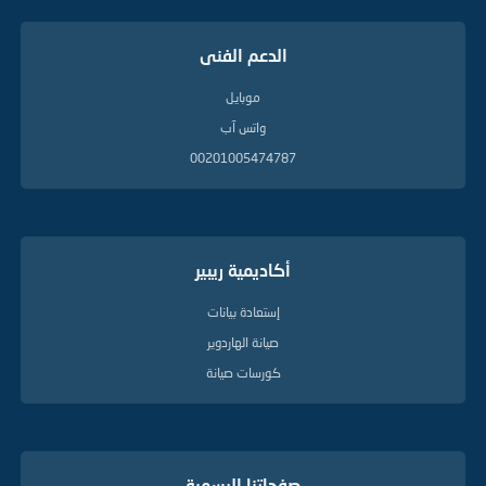
الدعم الفنى
موبايل
واتس آب
00201005474787
أكاديمية ريبير
إستعادة بيانات
صيانة الهاردوير
كورسات صيانة
صفحاتنا الرسمية