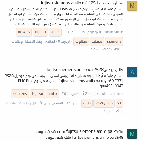
مطلوب مخطط fujitsu siemens amilo m1425
M
السلام عليكم اخواني الكرام محتاج مخطط للجهاز المذكور الجهاز شغال بور لكن
لايعرض بيانات على الشاشة مع العلم انا الحهاز يصدر صوت من السبيكر انو اشتغل
تمام وبيصدر صوت انو دخل على الويندوز قمت بتوصيله على شاشة خارجية ولم
يعرض بيانات وغيرت الشاشة والفلاتة ولم يتغير شيئ حتى دارة الانفرتر شغالة...
medo smile
الموضوع
26 يناير 2017
amilo
fujitsu
m1425
siemens
مخطط
مطلوب
الردود: 0
المنتدى:
ركن الأعطال وطلبات
الملفات وفك الباسورد
طلب بيوس2528 fujitsu siemens amilo xa
A
السلام عليكم أيها الإخوة محتاج ملف بيوس لشحن اللابتوب من نوع موديل 2528
fujitsu siemens amilo xa reg n° XTB71 الشريحة من نوع PMC Pmc
/pm49FL004T
alalnikos
الموضوع
21 أغسطس 2014
amilo
fujitsu
siemens
xa
بيوس2528
طلب
الردود: 0
المنتدى:
ركن الأعطال وطلبات الملفات
وفك الباسورد
fujitsu siemens amilo pa 2548 ملف شحن بيوس
M
fujitsu siemens amilo pa 2548 ملف شحن بيوس