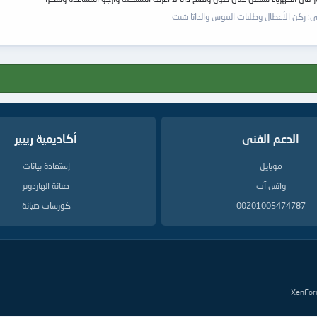
دى:
ركن الأعطال وطلبات البيوس والداتا شيت
الدعم الفنى
أكاديمية ريبير
موبايل
إستعادة بيانات
واتس آب
صيانة الهاردوير
00201005474787
كورسات صيانة
XenFor