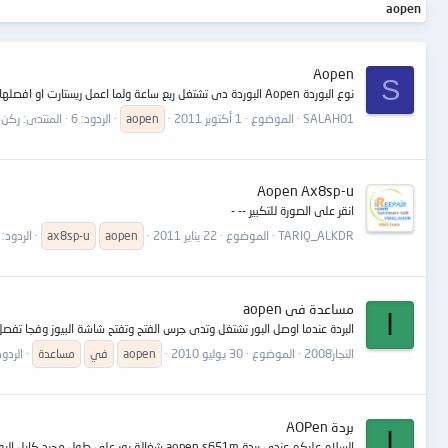
aopen
Aopen
S
نوع البوردة Aopen البوردة دى تشتغل ربع ساعة ولما اعمل ريستارت او افصلها واشغلها تانى تجيبلى كود 00 مع العلم قبل ميتم اعادة تشغيلها تعمل بدون مشاكل منتظر حلولكم
SALAH01
الموضوع
1 أكتوبر 2011
aopen
الردود: 6
المنتدى:
ركن 
Aopen Ax8sp-u
انقر على الصورة للتكبير -- -
TARIQ_ALKDR
الموضوع
22 يناير 2011
aopen
ax8sp-u
الردود: 1
مساعدة فى aopen
ا
البردة عندما اوصل البور تشتغل وتدى جرس الفتح وتفتح شاشة البيوز وفجا تفصل بور 
النجار2008
الموضوع
30 يوليو 2010
aopen
في
مساعدة
الردود:
بردة AOPen
ا
السلام عليكم عندى بردة aopen s651m شغالة بور على طول مجرد كابل البور فى الكهرباء تشتغل على طول وتفتح داتا لا اعرف المشكلة وارجو المساعدة وشكرا