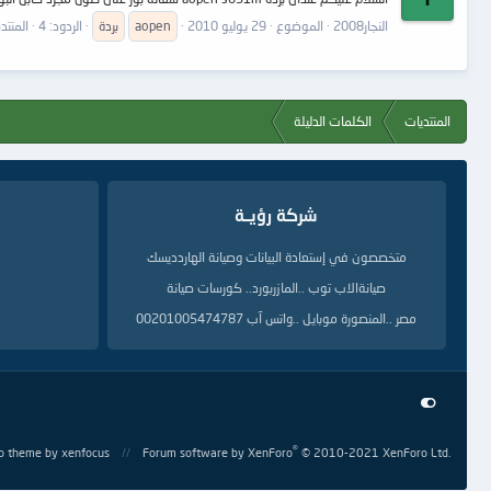
النجار2008
الموضوع
29 يوليو 2010
aopen
بردة
الردود: 4
المنت
المنتديات
الكلمات الدليلة
شركة رؤيــة
متخصصون في إستعادة البيانات وصيانة الهاردديسك
صيانةالاب توب ..المازربورد.. كورسات صيانة
مصر ..المنصورة موبايل ..واتس آب 00201005474787
®
o theme
by xenfocus
Forum software by XenForo
© 2010-2021 XenForo Ltd.