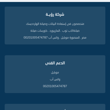
شركة رؤيــة
متخصصون في إستعادة البيانات وصيانة الهاردديسك
صيانةالاب توب ..المازربورد.. كورسات صيانة
مصر ..المنصورة موبايل ..واتس آب 00201005474787
الدعم الفنى
موبايل
واتس آب
00201005474787