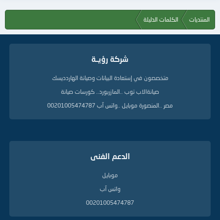
المنتديات
الكلمات الدليلة
شركة رؤيــة
متخصصون في إستعادة البيانات وصيانة الهاردديسك
صيانةالاب توب ..المازربورد.. كورسات صيانة
مصر ..المنصورة موبايل ..واتس آب 00201005474787
الدعم الفنى
موبايل
واتس آب
00201005474787