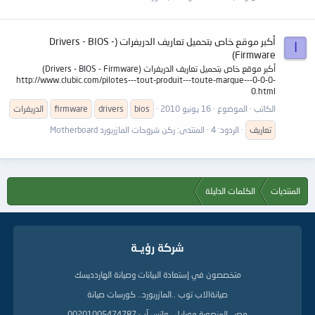
أكبر موقع خاص بتحميل تعاريف الدريفرات (Drivers - BIOS -
ا
Firmware)
أكبر موقع خاص بتحميل تعاريف الدريفرات (Drivers - BIOS - Firmware)
http://www.clubic.com/pilotes---tout-produit---toute-marque---0-0-0-
0.html
الكاتب
الموضوع
16 يونيو 2010
bios
drivers
firmware
الدريفرات
تعاريف
الردود: 4
المنتدى:
ركن شروحات المازربورد Motherboard
المنتديات
الكلمات الدليلة
شركة رؤيــة
متخصصون في إستعادة البيانات وصيانة الهاردديسك
صيانةالاب توب ..المازربورد.. كورسات صيانة
مصر ..المنصورة موبايل ..واتس آب 00201005474787