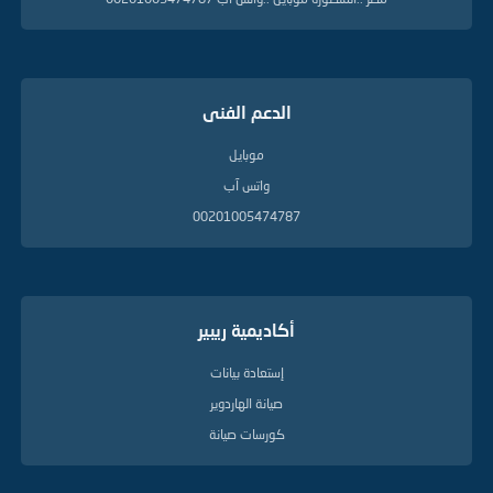
الدعم الفنى
موبايل
واتس آب
00201005474787
أكاديمية ريبير
إستعادة بيانات
صيانة الهاردوير
كورسات صيانة