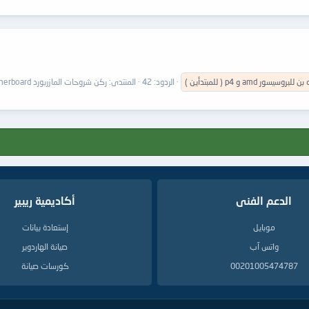
بن
للبروسيسور
amd
و
p4
(
للمبتدأين
)
الردود: 42
المنتدى:
ركن شروحات المازربورد Motherboard
الدعم الفنى
أكاديمية ريبير
موبايل
إستعادة بيانات
واتس آب
صيانة الهاردوير
00201005474787
كورسات صيانة