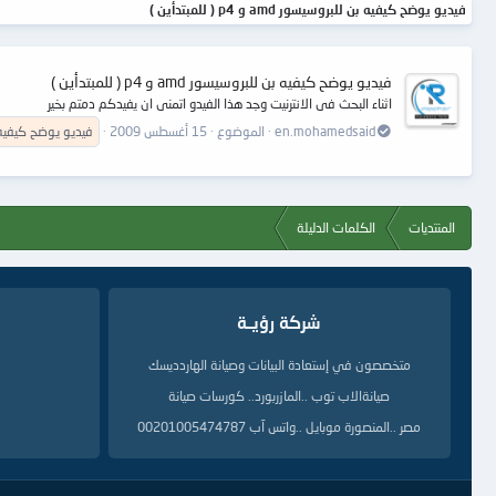
فيديو يوضح كيفيه بن للبروسيسور amd و p4 ( للمبتدأين )
فيديو يوضح كيفيه بن للبروسيسور amd و p4 ( للمبتدأين )
اثناء البحث فى الانترنيت وجد هذا الفيدو اتمنى ان يفيدكم دمتم بخير
en.mohamedsaid
الموضوع
15 أغسطس 2009
فيديو
يوضح
كيفيه
المنتديات
الكلمات الدليلة
شركة رؤيــة
متخصصون في إستعادة البيانات وصيانة الهاردديسك
صيانةالاب توب ..المازربورد.. كورسات صيانة
مصر ..المنصورة موبايل ..واتس آب 00201005474787