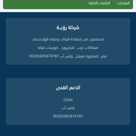
المنتديات
الكلمات الدليلة
شركة رؤيــة
متخصصون في إستعادة البيانات وصيانة الهاردديسك
صيانةالاب توب ..المازربورد.. كورسات صيانة
مصر ..المنصورة موبايل ..واتس آب 00201005474787
الدعم الفنى
موبايل
واتس آب
00201005474787