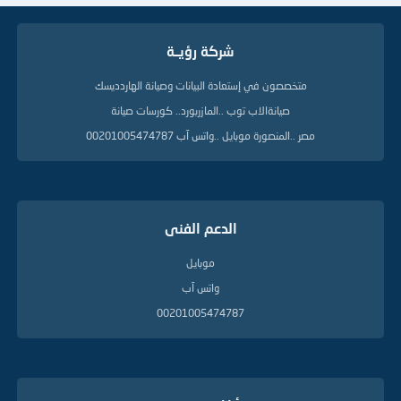
شركة رؤيــة
متخصصون في إستعادة البيانات وصيانة الهاردديسك
صيانةالاب توب ..المازربورد.. كورسات صيانة
مصر ..المنصورة موبايل ..واتس آب 00201005474787
الدعم الفنى
موبايل
واتس آب
00201005474787