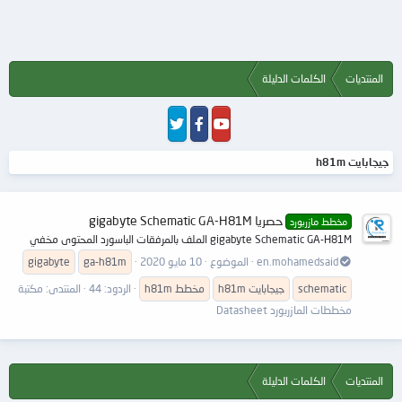
المنتديات
الكلمات الدليلة
جيجابايت h81m
حصريا gigabyte Schematic GA-H81M
مخطط مازربورد
gigabyte Schematic GA-H81M الملف بالمرفقات الباسورد المحتوى مخفي
en.mohamedsaid
الموضوع
10 مايو 2020
h81m
ga-
gigabyte
schematic
جيجابايت
h81m
مخطط
h81m
الردود: 44
المنتدى:
مكتبة
مخططات المازربورد Datasheet
المنتديات
الكلمات الدليلة