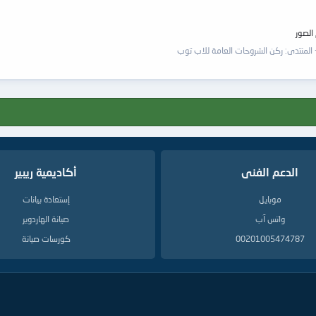
المنتدى:
ركن الشروحات العامة للاب توب
الدعم الفنى
أكاديمية ريبير
موبايل
إستعادة بيانات
واتس آب
صيانة الهاردوير
00201005474787
كورسات صيانة