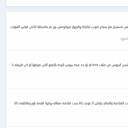
وتطفى باستمرار مع سماع صوت تكتكة والجهاز مبيقومش بور تم ملاحظة الاتى قياس الفولت
اسورد
برده hp 530-sff عاوز اشحنها بايوس ودورت فى موقع hp وحصلت على الملف لكن بصيغه exe وليست الصيغ المعتاده اللبى بنشحن بيها على اجهزه ان لشح فهل من طريقه لشحن البيوس من ملف exe او لو حد عنده بيوس البرده بالصيغ اللى نعرفها او اى طريقه يا
 الفلاشه والملف ولكن لا توجد داتا جبت فلاشه شغاله برضوا قايمه باور وقاطعه داتا