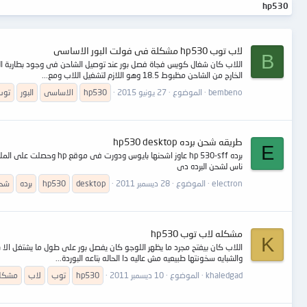
hp530
لاب توب hp530 مشكلة فى فولت البور الاساسى
B
اللاب كان شغال كويس فجاة فصل بور عند توصيل الشاحن فى وجود بطارية اللا
الخارج من الشاحن مظبوط 18.5 وهو اللازم لتشغيل اللاب ومع...
bembeno
الموضوع
27 يونيو 2015
hp530
الاساسى
البور
توب
طريقه شحن برده hp530 desktop
E
ناس لشحن البرده دى
electron
الموضوع
28 ديسمبر 2011
desktop
hp530
برده
شح
مشكله لاب توب hp530
K
اللاب كان بيفتح مجرد ما يظهر اللوجو كان يفصل بور على طول ما يشتغل الا 
والشبايه سخونتها طبيعيه مش عاليه دا الحاله بتاعه البوردة...
khaledgad
الموضوع
10 ديسمبر 2011
hp530
توب
لاب
مشكل