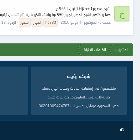
شرح مصور Hp530 ترتيب الاقلاع
ح
كما وعدتكم الشرح المصور لجهاز hp 530 واسف لتاخير تنبيه: اتبع تسلسل ترقيم الصور
حمصي
الموضوع
4 يوليو 2010
hp530
لجهاز
مصور
الردود: 12
المنتديات
الكلمات الدليلة
شركة رؤيــة
متخصصون في إستعادة البيانات وصيانة الهاردديسك
صيانةالاب توب ..المازربورد.. كورسات صيانة
مصر ..المنصورة موبايل ..واتس آب 00201005474787