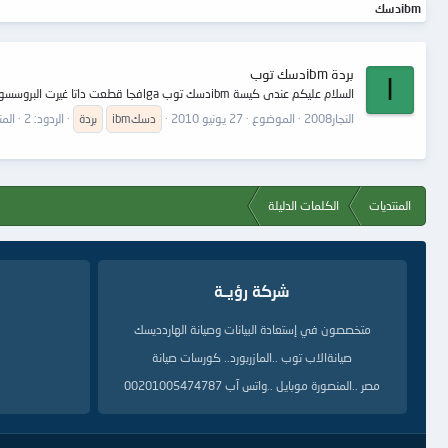
ibmدسك
بردة ibmدسك توب
ا
السلام عليكم عندى كيسة ibmدسك توب lgaفجا قطعت داتا غيرت البروسسور نفس المشكة مع ان لا تعطى على كارت التستر اى اكواد نهائى فما الحل ولكم الشكر والتقدير
النجار2008
الموضوع
27 يونيو 2010
ibmدسك
بردة
الردود: 2
الم
المنتديات
الكلمات الدليلة
شركة رؤيــة
متخصصون في إستعادة البيانات وصيانة الهاردديسك
صيانةالاب توب ..المازربورد.. كورسات صيانة
مصر ..المنصورة موبايل ..واتس آب 00201005474787