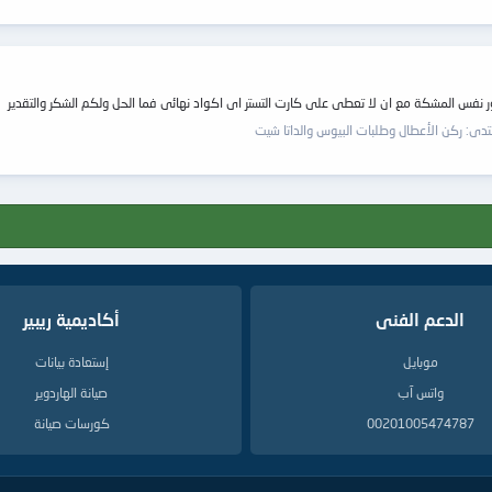
نتدى:
ركن الأعطال وطلبات البيوس والداتا شيت
الدعم الفنى
أكاديمية ريبير
موبايل
إستعادة بيانات
واتس آب
صيانة الهاردوير
00201005474787
كورسات صيانة