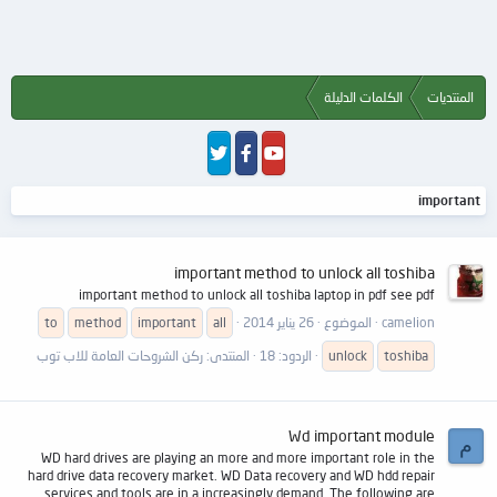
المنتديات
الكلمات الدليلة
important
important method to unlock all toshiba
important method to unlock all toshiba laptop in pdf see pdf
camelion
الموضوع
26 يناير 2014
all
important
method
to
toshiba
unlock
الردود: 18
المنتدى:
ركن الشروحات العامة للاب توب
Wd important module
م
WD hard drives are playing an more and more important role in the
hard drive data recovery market. WD Data recovery and WD hdd repair
services and tools are in a increasingly demand. The following are