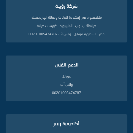
شركة رؤيــة
متخصصون في إستعادة البيانات وصيانة الهاردديسك
صيانةالاب توب ..المازربورد.. كورسات صيانة
مصر ..المنصورة موبايل ..واتس آب 00201005474787
الدعم الفنى
موبايل
واتس آب
00201005474787
أكاديمية ريبير