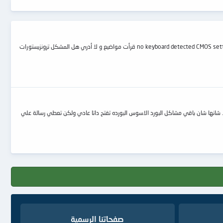
لدي بوردة موديلها ASUS P5GC-MX /1333 بعد الإقلاع يتم تعريف السواقة و الهارد ثم تأتي هذه الرسالة ! no keyboard detected CMOS settings wrong chassis intruded fatal eroor ...system haltted قرأت مواضيع و لا أدري هل المشكل ترونزيستورات
. شانها شان باقي مشاكل البورد الاسوس البورده تفتح داتا عادي ولكن تعطي رسالة علي
صفحاتنا الرسمية