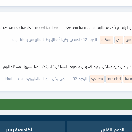
سوس
في
مشكلة
الردود: 12
المنتدى:
ركن الأعطال وطلبات البيوس والداتا شيت
ا يخفي عليه مشاكل البورد الاسوس وخصوصا المشاكل ( الخبيثه) - كما اسميها - مشكلة اليوم ..
halt
intruded
system
الردود: 32
المنتدى:
ركن شروحات المازربورد Motherboard
الدعم الفنى
أكاديمية ريبير