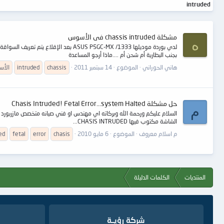
intruded
مشكلة chassis intruded فى الأسوس
ه
بجنب البطارية أم شحن أم ....ماذا أرجو المساعدة
هاني الحوراني
الموضوع
14 سبتمبر 2011
chassis
intruded
الأ
حل مشكلة Chasis Intruded! Fetal Error...system Halted
م
السلام عليكم ورحمة الله وبركاته اي مهندس او فني صيانه متخصص مازربورد ل
الشاشة مكتوب فيها CHASIS INTRUDED...
م اسلام معروف
الموضوع
6 مايو 2010
chasis
error
fetal
ed
المنتديات
الكلمات الدليلة
شركة رؤيــة