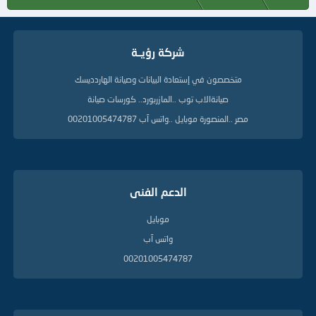
شركة رؤيــة
متخصصون في إستعادة البيانات وصيانة الهاردديسك
صيانةالاب توب ..المازربورد.. كورسات صيانة
مصر ..المنصورة موبايل ..واتس آب 00201005474787
الدعم الفنى
موبايل
واتس آب
00201005474787