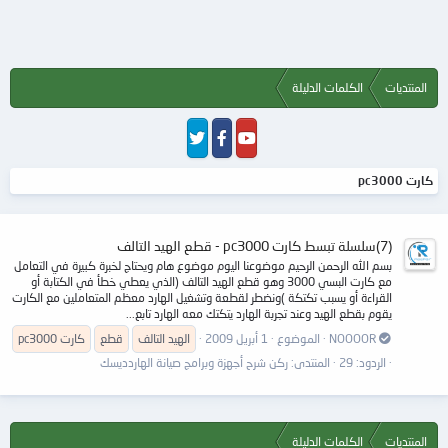
المنتديات
الكلمات الدليلة
كارت pc3000
(7)سلسلة تبسط كارت pc3000 - قطع الهيد التالف
بسم الله الرحمن الرحيم موضوعنا اليوم موضوع هام ويحتاج لخبرة كبيرة في التعامل
مع كارت البسي 3000 وهو قطع الهيد التالف (الذي يعطي خطأ في الكتابة أو
القراءة أو يسبب تكتكة )ونضطر لقطعة وتشغيل الهارد معظم المتعاملين مع الكارت
يقوم بقطع الهيد وعند تجربة الهارد يتكتك معه الهارد تابع...
NOOOOR
الموضوع
1 أبريل 2009
الهيد التالف
قطع
كارت
pc3000
الردود: 29
المنتدى:
ركن شرح أجهزة وبرامج صيانة الهاردديسك
المنتديات
الكلمات الدليلة