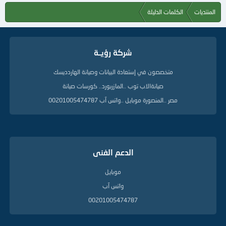
المنتديات
الكلمات الدليلة
شركة رؤيــة
متخصصون في إستعادة البيانات وصيانة الهاردديسك
صيانةالاب توب ..المازربورد.. كورسات صيانة
مصر ..المنصورة موبايل ..واتس آب 00201005474787
الدعم الفنى
موبايل
واتس آب
00201005474787