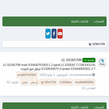
المنتديات
الكلمات الدليلة
lg 32ln570r
LG 32LN570R
فلاشة LG
LG 32LN570R main EXA64797003-1.2 panel LC320DXE T-CON EA523G
E15063097V-0 power EXA64905001-2.7 مرفق صور للبورده
en.mohamedsaid
الموضوع
3 مايو 2020
exa64797003
exa64905001
lc320dxe
32ln570r
lg
ل جى
لجى
الردود: 51
المنتدى:
LG
المنتديات
الكلمات الدليلة