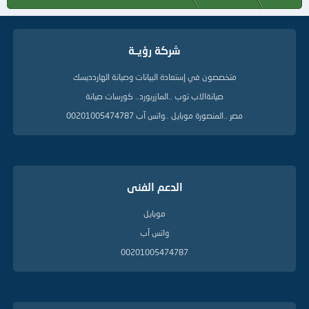
شركة رؤيــة
متخصصون في إستعادة البيانات وصيانة الهاردديسك
صيانةالاب توب ..المازربورد.. كورسات صيانة
مصر ..المنصورة موبايل ..واتس آب 00201005474787
الدعم الفنى
موبايل
واتس آب
00201005474787