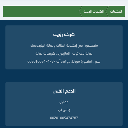
المنتديات
الكلمات الدليلة
شركة رؤيــة
متخصصون في إستعادة البيانات وصيانة الهاردديسك
صيانةالاب توب ..المازربورد.. كورسات صيانة
مصر ..المنصورة موبايل ..واتس آب 00201005474787
الدعم الفنى
موبايل
واتس آب
00201005474787