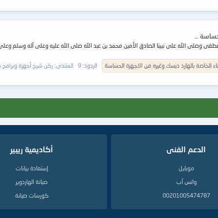
ساسة ...
طفى وصلى الله على نبينا الصادق الأمين محمد بن عبد الله صلى الله عليه وعلى آله وسلم وعلى صح
اء
الخاصة
بالهارد
ديسك
وغيره
من
الاجهزة
الحساسة
الردود: 9
المنتدى:
ركن شرح أجهزة وبرامج ص
الدعم الفنى
أكاديمية ريبير
موبايل
إستعادة بيانات
واتس آب
صيانة الهاردوير
00201005474787
كورسات صيانة