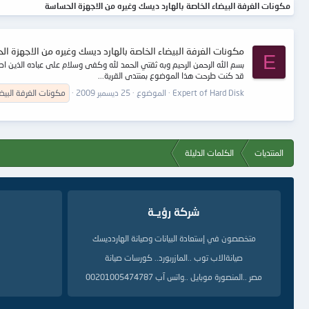
مكونات الغرفة البيضاء الخاصة بالهارد ديسك وغيره من الاجهزة الحساسة
مكونات الغرفة البيضاء الخاصة بالهارد ديسك وغيره من الاجهزة الح
E
بسم الله الرحمن الرحيم وبه ثقتي الحمد لله وكفى وسلام على عباده الذين اص
قد كنت طرحت هذا الموضوع بمنتدى القرية...
Expert of Hard Disk
الموضوع
25 ديسمبر 2009
مكونات
الغرفة
البيض
المنتديات
الكلمات الدليلة
شركة رؤيــة
متخصصون في إستعادة البيانات وصيانة الهاردديسك
صيانةالاب توب ..المازربورد.. كورسات صيانة
مصر ..المنصورة موبايل ..واتس آب 00201005474787