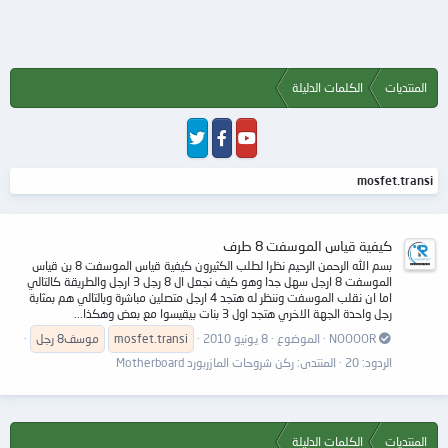
المنتديات
الكلمات الدليلة
mosfet.transi
كيفية قياس الموسفت 8 طرف
بسم الله الرحمن الرحيم نظرا لطلب الكثيرون كيفية قياس الموسفت 8 بن قياس
الموسفت 8 ارجل سهل جدا وهو كيف نجعل ال 8 رجل 3 ارجل والطريقة كالتالي
اما ان نقلب الموسفت وننظر له هتجد 4 ارجل متصلين مباشرة وبالتالي هم بمثابة
رجل واحدة الجهة الاخري هتجد اول 3 بنات بيقيسوا مع بعض وهكذا...
NOOOOR
الموضوع
8 يونيو 2010
mosfet.transi
موسف8 رجل
الردود: 20
المنتدى:
ركن شروحات المازربورد Motherboard
المنتديات
الكلمات الدليلة