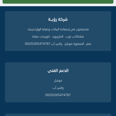
شركة رؤيــة
متخصصون في إستعادة البيانات وصيانة الهاردديسك
صيانةالاب توب ..المازربورد.. كورسات صيانة
مصر ..المنصورة موبايل ..واتس آب 00201005474787
الدعم الفنى
موبايل
واتس آب
00201005474787