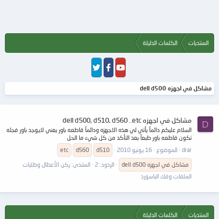
المنتديات
الكلمات الدليلة
مشاكل في اجهزه dell d500
مشاكل في اجهزه dell d500, d510, d560 ..etc
D
السلام عليكم دائمآ يأتي لي هذه الاجهزه ودائمآ قاطعه باور يعني لايوجد باور فجئه
تكون قاطعه باور طبعآ بعد التأكد من كل شيء ما الحل
drar
الموضوع
16 يونيو 2010
d510
d560
etc
مشاكل
في
اجهزه
d500
dell
الردود: 2
المنتدى:
ركن الأعطال وطلبات
الملفات وفك الباسورد
المنتديات
الكلمات الدليلة