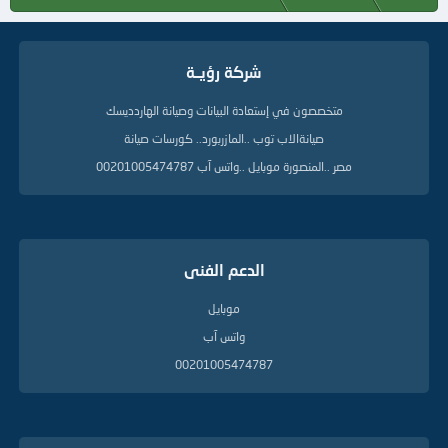
شركة رؤيــة
متخصصون في إستعادة البيانات وصيانة الهاردديسك
صيانةالاب توب ..المازربورد.. كورسات صيانة
مصر ..المنصورة موبايل ..واتس آب 00201005474787
الدعم الفنى
موبايل
واتس آب
00201005474787