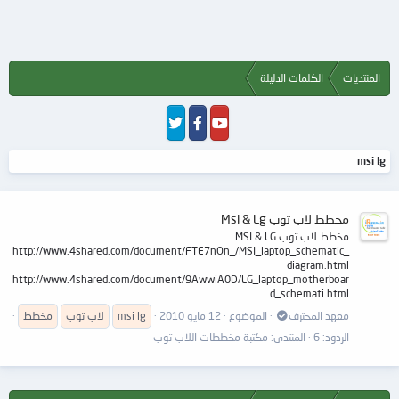
المنتديات
الكلمات الدليلة
msi lg
مخطط لاب توب Msi & Lg
مخطط لاب توب MSI & LG
http://www.4shared.com/document/FTE7nOn_/MSI_laptop_schematic_
diagram.html
http://www.4shared.com/document/9AwwiA0D/LG_laptop_motherboar
d_schemati.html
معهد المحترف
الموضوع
12 مايو 2010
lg
msi
لاب توب
مخطط
الردود: 6
المنتدى:
مكتبة مخططات اللاب توب