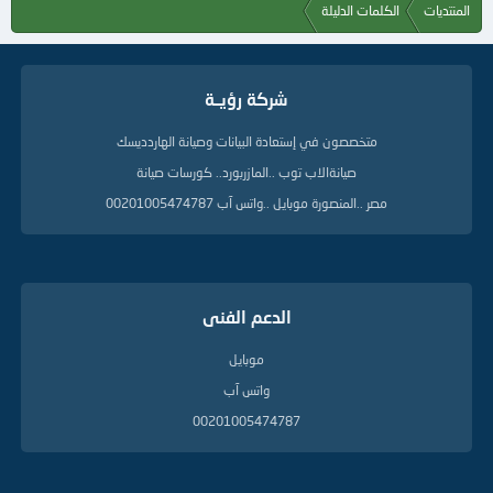
المنتديات
الكلمات الدليلة
شركة رؤيــة
متخصصون في إستعادة البيانات وصيانة الهاردديسك
صيانةالاب توب ..المازربورد.. كورسات صيانة
مصر ..المنصورة موبايل ..واتس آب 00201005474787
الدعم الفنى
موبايل
واتس آب
00201005474787