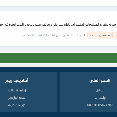
اب
مستعمل
نصائح
الردود: 5
المنتدى:
ركن الشروحات العامة للاب توب
الدعم الفنى
أكاديمية ريبير
موبايل
إستعادة بيانات
واتس آب
صيانة الهاردوير
00201005474787
كورسات صيانة