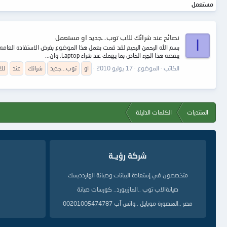
مستعمل
نصائح عند شرائك للاب توب...جديد او مستعمل
ا
ينقصه هذا الجزء الخاص بما يهمك عند شراء Laptop. وان...
الكاتب
الموضوع
17 يوليو 2010
او
توب...جديد
شرائك
عند
لل
المنتديات
الكلمات الدليلة
شركة رؤيــة
متخصصون في إستعادة البيانات وصيانة الهاردديسك
صيانةالاب توب ..المازربورد.. كورسات صيانة
مصر ..المنصورة موبايل ..واتس آب 00201005474787