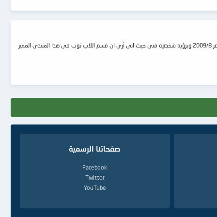
بسم الله الرحمن الرحيم لقد قمت بعمل هذا الموضوع بغرض الاستفاده العامه منه واستخراج المعلومات المفيده لى ولكم عند الشراء. ووضع اسعار Laptop (اللاب توب) فى مصر 2009/8 وبرؤيه شخصيه منى حيث انى أرى ان قسم اللاب توب فى هذا المنتدى المميز
صفحاتنا الرسمية
Facebook
Twitter
YouTube