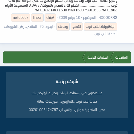
وشريح صيانة االاب توب وظائف وبدائل القطع الإلكترونية على اللوحة الأم للاب
توب ................................. القطع التى تتغذي بالفولت3.3V/5V المجموعة الأولى
MAX1632 MAX1630 MAX1633 MAX1635 MAX1902...
NOOOOR
الموضوع
10 يونيو 2009
chip؟
linear
notebook
الإلكترونية.اللاب توب
القطع
وظائف
الردود: 76
المنتدى:
ركن الشروحات
العامة للاب توب
المنتديات
الكلمات الدليلة
شركة رؤيــة
متخصصون في إستعادة البيانات وصيانة الهاردديسك
صيانةالاب توب ..المازربورد.. كورسات صيانة
مصر ..المنصورة موبايل ..واتس آب 00201005474787