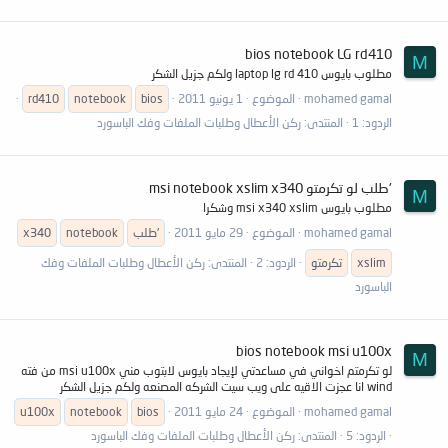
bios notebook LG rd410
M
مطلوب بايوس laptop lg rd 410 ولكم جزيل الشكر
mohamed gamal
الموضوع
1 يونيو 2011
bios
notebook
rd410
الردود: 1
المنتدى:
ركن الأعطال وطلبات الملفات وفك الباسورد
'طلب لو تكرمتو msi notebook xslim x340
M
مطلوب بايوس msi x340 xslim وشكرا
mohamed gamal
الموضوع
29 مايو 2011
'طلب
notebook
x340
xslim
تكرمتو
الردود: 2
المنتدى:
ركن الأعطال وطلبات الملفات وفك
الباسورد
bios notebook msi u100x
M
لو تكرمتم اخواني في مساعدتي لإيجاد بايوس لابتوب مني msi u100x من فته
wind انا عجزت الاقيه على ويب سيت الشركه المصنعه ولكم جزيل الشكر
mohamed gamal
الموضوع
24 مايو 2011
bios
notebook
u100x
الردود: 5
المنتدى:
ركن الأعطال وطلبات الملفات وفك الباسورد