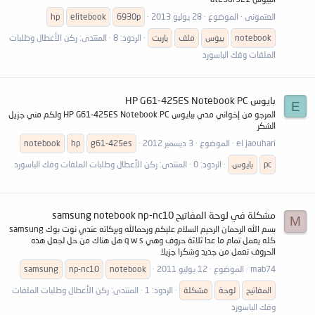
العتمونى
الموضوع
28 يوليو 2013
6930p
elitebook
hp
notebook
بيوس
ملف
ياريت
الردود: 8
المنتدى:
ركن الأعطال وطلبات
الملفات وفك الباسورد
بايوس HP G61-425ES Notebook PC
E
المرجو من إخواني مدي ببايوس HP G61-425ES Notebook PC ولكم مني جزيل
الشكر
el jaouhari
الموضوع
3 ديسمبر 2012
g61-425es
hp
notebook
pc
بايوس
الردود: 0
المنتدى:
ركن الأعطال وطلبات الملفات وفك الباسورد
مشكلة في لوحة المفاتيح samsung notebook np-nc10
M
بسم الله الرحمان الرحيم السلام عليكم ورحمالله وبركاته عندي نوت بوك samsung
كله يعمل تمام ما عدا ثلاثة حروف وهي q w s هل هناك من حل لجعل هذه
الحروف تعمل من جديد وشكرا جزيلا
mab74
الموضوع
12 يوليو 2011
notebook
np-nc10
samsung
المفاتيح
لوحة
مشكلة
الردود: 1
المنتدى:
ركن الأعطال وطلبات الملفات
وفك الباسورد