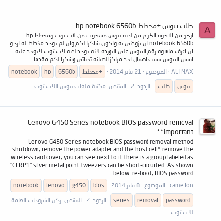
طلب بيوس +مخطط hp notebook 6560b
A
ارجو من الاخوه الكرام من لديه بيوس مسحوب من لاب توب ومخطط hp
notebook 6560b ان يزودني به واكون شاكرا لكم وان لم يوجد مخطط له ارجو
ان اعرف ماهوه رقم البيوس على البورده لانه يوجد لديه لاب توب لايوجد عليه
ايسي البيوس بسبب اهمال احد مراكز الصيانه تحياتي وشكرا لكم مقدما
ALI MAX
الموضوع
21 يناير 2014
+مخطط
6560b
hp
notebook
بيوس
طلب
الردود: 2
المنتدى:
مكتبة ملفات بيوس اللاب توب
Lenovo G450 Series notebook BIOS password removal
*important*
Lenovo G450 Series notebook BIOS password removal method
shutdown, remove the power adapter and the host cell*.remove the
wireless card cover, you can see next to it there is a group labeled as
"CLRP1" silver metal point tweezers can be short-circuited. As shown
below: re-boot, BIOS password...
camelion
الموضوع
8 يناير 2014
bios
g450
lenovo
notebook
password
removal
series
الردود: 2
المنتدى:
ركن الشروحات العامة
للاب توب