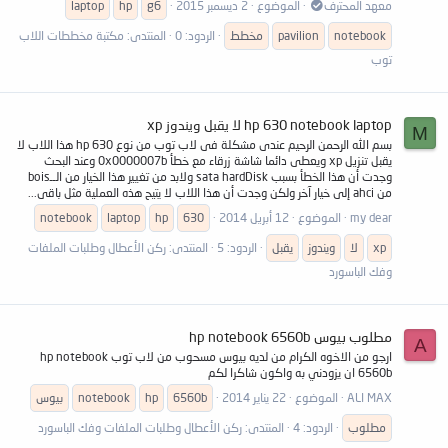
معهد المحترف
الموضوع
2 ديسمبر 2015
g6
hp
laptop
notebook
pavilion
مخطط
الردود: 0
المنتدى:
مكتبة مخططات اللاب
توب
hp 630 notebook laptop لا يقبل ويندوز xp
M
بسم الله الرحمن الرحيم عندى مشكلة فى لاب توب من نوع hp 630 هذا اللاب لا
يقبل تنزيل xp ويعطى دائما شاشة زرقاء مع خطأ 0x0000007b وعند البحث
وجدت أن هذا الخطأ بسبب sata hardDisk ولابد من تغيير هذا الخيار من الــbois
من ahci إلى خيار آخر ولكن وجدت أن هذا اللاب لا يتيح هذه العملية مثل باقى...
my dear
الموضوع
12 أبريل 2014
630
hp
laptop
notebook
xp
لا
ويندوز
يقبل
الردود: 5
المنتدى:
ركن الأعطال وطلبات الملفات
وفك الباسورد
مطلوب بيوس hp notebook 6560b
A
ارجو من الاخوه الكرام من لديه بيوس مسحوب من لاب توب hp notebook
6560b ان يزودني به واكون شاكرا لكم
ALI MAX
الموضوع
22 يناير 2014
6560b
hp
notebook
بيوس
مطلوب
الردود: 4
المنتدى:
ركن الأعطال وطلبات الملفات وفك الباسورد