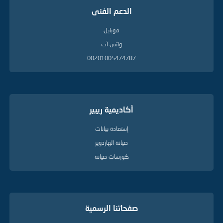
الدعم الفنى
موبايل
واتس آب
00201005474787
أكاديمية ريبير
إستعادة بيانات
صيانة الهاردوير
كورسات صيانة
صفحاتنا الرسمية