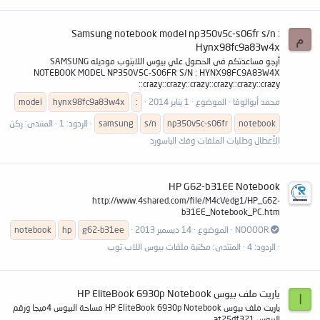
Samsung notebook model np350v5c-s06fr s/n :
م
Hynx98fc9a83w4x
أرجو مساعدتكم فى الحصول علي بيوس اللابتوب موديله SAMSUNG
NOTEBOOK MODEL NP350V5C-S06FR S/N : HYNX98FC9A83W4X
:crazy::crazy::crazy::crazy::crazy::crazy:
محمد أبوالوفا
الموضوع
1 يناير 2014
:
hynx98fc9a83w4x
model
notebook
np350v5c-s06fr
s/n
samsung
الردود: 1
المنتدى:
ركن
الأعطال وطلبات الملفات وفك الباسورد
HP G62-b31EE Notebook
http://www.4shared.com/file/M4cVedg1/HP_G62-
b31EE_Notebook_PC.htm
NOOOOR
الموضوع
14 ديسمبر 2013
g62-b31ee
hp
notebook
الردود: 4
المنتدى:
مكتبة ملفات بيوس اللاب توب
ياريت ملف بيوس HP EliteBook 6930p Notebook
ا
ياريت ملف بيوس HP EliteBook 6930p Notebook مساحة البيوس 4ميجا ورقم
البيوس at25df321