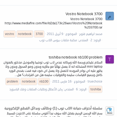
Vostro Notebook 3700
م
Vostro Notebook 3700
http://www.mediafire.com/file/ld2da173ic26wxr/Vostro%20Notebook
%203700.rar
محمد ابراهيم فتوح
الموضوع
9 أبريل 2011
3700
notebook
vostro
الردود: 2
المنتدى:
مكتبة ملفات بيوس اللاب توب
toshiba notebook nb100 problem
T
السلام عليكم ورحمة الله وبركاته عندي لاب توب توشيبا والموديل مذكور بالعنوان
mini laptop المشكله انه لا يعمل نهائياً مع بطاريه وبدون ومع المحول وبدون ولا
يظهر عليه اي بوادر المروحه لاتعمل ولا يعمل اي ضوء فيه قمت بفحص البورد
كامل وجميع القياسات سليمه والفولتيات سليمه هل من اقتراحات؟ هل...
truechoice
الموضوع
16 مارس 2011
nb100
notebook
problem
toshiba
الردود: 6
المنتدى:
ركن الأعطال وطلبات الملفات وفك الباسورد
سلسلة أحتراف صيانة االاب توب (1)-وظائف وبدائل القطع الإلكترونية
بسم الله الرحمن الرحيم بفضل الله سوف نبدأ أقوى سلسلة على الانترنت لتبسيط