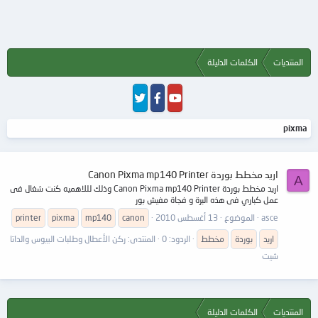
المنتديات
الكلمات الدليلة
pixma
اريد مخطط بوردة Canon Pixma mp140 Printer
A
اريد مخطط بوردة Canon Pixma mp140 Printer وذلك لللاهميه كنت شغال فى
عمل كباري فى هذه البرة و فجاة مفيش بور
asce
الموضوع
13 أغسطس 2010
canon
mp140
pixma
printer
اريد
بوردة
مخطط
الردود: 0
المنتدى:
ركن الأعطال وطلبات البيوس والداتا
شيت
المنتديات
الكلمات الدليلة