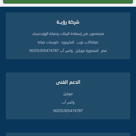
شركة رؤيــة
متخصصون في إستعادة البيانات وصيانة الهاردديسك
صيانةالاب توب ..المازربورد.. كورسات صيانة
مصر ..المنصورة موبايل ..واتس آب 00201005474787
الدعم الفنى
موبايل
واتس آب
00201005474787