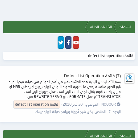
المنتديات
الكلمات الدليلة
قائمة defect list operation
(7) قائمة Defect List Operation
بسم الله الرحمن الرحيم هذه القائمة تعتبر من أهم القوائم في صيانة ميديا الهارد
تابع الصور مناقشة بعض ما تحتوية الصورة الأولى الهارد بيهنج او يعطي MBR او
مليان بادات نقوم بنقل الجي لست للبي لست عمل جروبنج للبي لست
TRANSLATOR ثم عمل L FORMATE أو REWRITE SERVO في...
NOOOOR
الموضوع
20 يناير 2010
قائمة
operation
list
defect
الردود: 7
المنتدى:
ركن شرح أجهزة وبرامج صيانة الهاردديسك
المنتديات
الكلمات الدليلة