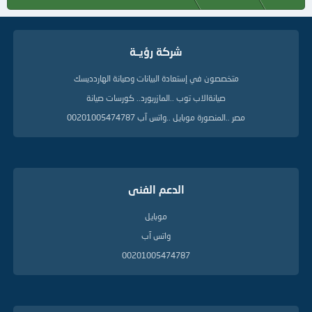
شركة رؤيــة
متخصصون في إستعادة البيانات وصيانة الهاردديسك
صيانةالاب توب ..المازربورد.. كورسات صيانة
مصر ..المنصورة موبايل ..واتس آب 00201005474787
الدعم الفنى
موبايل
واتس آب
00201005474787