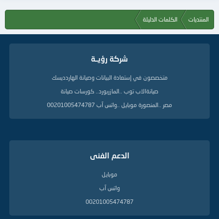
المنتديات
الكلمات الدليلة
شركة رؤيــة
متخصصون في إستعادة البيانات وصيانة الهاردديسك
صيانةالاب توب ..المازربورد.. كورسات صيانة
مصر ..المنصورة موبايل ..واتس آب 00201005474787
الدعم الفنى
موبايل
واتس آب
00201005474787