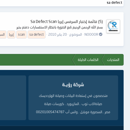
sa defect
(5) قائمة إختبار السرفس إيريا Sa Defect Scan
بسم الله الرحمن الرحيم تابع الصورة بانتظار الاستفسارات دمتم بخير
NOOOOR
الموضوع
20 يناير 2010
defect
sa
scan
إيريا
الس
المنتديات
الكلمات الدليلة
شركة رؤيــة
متخصصون في إستعادة البيانات وصيانة الهاردديسك
صيانةالاب توب ..المازربورد.. كورسات صيانة
مصر ..المنصورة موبايل ..واتس آب 00201005474787