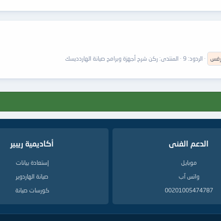
رفس
الردود: 9
المنتدى:
ركن شرح أجهزة وبرامج صيانة الهاردديسك
الدعم الفنى
أكاديمية ريبير
موبايل
إستعادة بيانات
واتس آب
صيانة الهاردوير
00201005474787
كورسات صيانة