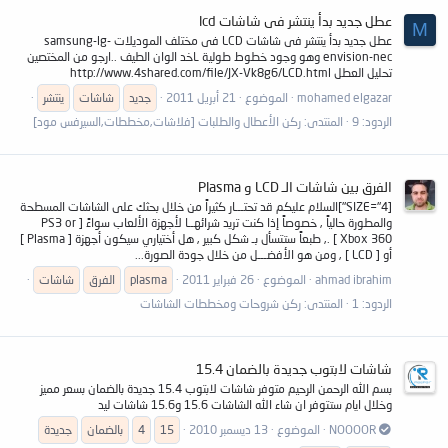
عطل جديد بدأ ينتشر فى شاشات lcd
M
عطل جديد بدأ ينتشر فى شاشات LCD فى مختلف الموديلات samsung-lg-
envision-nec وهو وجود خطوط طولية ـاخد الوان الطيف ..ارجو من المختصين
تحليل العطل http://www.4shared.com/file/JX-Vk8g6/LCD.html
mohamed elgazar
الموضوع
21 أبريل 2011
جديد
شاشات
ينتشر
الردود: 9
المنتدى:
ركن الأعطال والطلبات [فلاشات,مخططات,السيرفس مود]
الفرق بين شاشات الـ LCD و Plasma
[SIZE="4"]السلام عليكم قد تحتـــار كثيراً من خلال بحثك على الشاشات المسطحة
والمطورة حالياً , خصوصاً إذا كنت تريد شرائهــا لأجهزة الألعاب سواءً [ PS3 or
Xbox 360 ] ., طبعاً ستتسأل بـ شكل كبير , هل أختياري سيكون أجهزة [ Plasma ]
أو [ LCD ] , ومن هو الأفضـــل من خلال جودة الصورة...
ahmad ibrahim
الموضوع
26 فبراير 2011
plasma
الفرق
شاشات
الردود: 1
المنتدى:
ركن شروحات ومخططات الشاشات
شاشات لابتوب جديدة بالضمان 15.4
بسم الله الرحمن الرحيم متوفر شاشات لابتوب 15.4 جديدة بالضمان بسعر مميز
وخلال ايام ستتوفر ان شاء الله الشاشات 15.6 و15.6 شاشات ليد
NOOOOR
الموضوع
13 ديسمبر 2010
15
4
بالضمان
جديدة