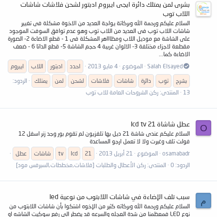
بشرى لمن يمتلك دائرة ايجى ايبروم ادبتور لشحن فلاشات شاشات
اللاب توب
السلام عليكم ورحمة الله وبركاتة يواجة العديد من الاخوة مشكلة فى تغيير
شاشات اللاب توب فى العديد من اللاب توب وهو عدم توافق السوفت الموجود
على الشاشة مع موديل اللاب ومظاااهر المشكلة فى 1 - قطع الاضاءة 2- الصورة
مقطعة لاجزاء مختلفة 3- الالوان غريبة 4 حجم الشاشة 5- قطع الداتا 6 - ضعف
الاضاءة كما...
Salah Elsayed
الموضوع
4 مايو 2013
احدد
ادبتور
اللاب
ايبروم
بشرح
توب
دائرة
شاشات
فلاشات
لشحن
لمن
يمتلك
الردود:
13
المنتدى:
ركن الشروحات العامة للاب توب
عطل شاشاة 21 lcd tv
O
السلام عليكم عندى شاشة 21 ديل بها تلفزيون لم تقوم بور وجد زنر اسفل 12
فولت تلف وغيرت ولا لا تعمل ارجو المساعدة
osamabadr
الموضوع
21 أبريل 2013
21
lcd
tv
شاشات
عطل
الردود: 0
المنتدى:
ركن الأعطال والطلبات [فلاشات,مخططات,السيرفس مود]
سبب تلف الإضاءة في شاشات اللابتوب من نوعية led
م
السلام عليكم ورحمة الله وبركاته كثير من الإخوه اشتكوا بأن شاشات اللابتوب من
نوع LED فمعظمنا من شدة العجله والسرعه قد يضطر الي رفع سوكيت الشاشه او