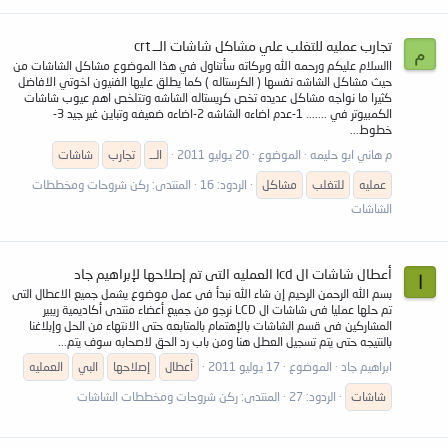
تجارب عمليه للتغلب علي مشاكل شاشات الــ crt
م
االسلام عليكم ورحمه الله وبركاته سأتناول في هذا الموضوع مشاكل الشاشات من
حيث مشاكل الشاشه نفسها ( الكرستاله ) كما يطلق عليها الفنيون اخوتي الافاضل
كثيرا ما نواجه مشاكل عديده تخص كريستاله الشاشه وتتلخص اهم عيوب شاشات
الكمبيوتر في ....... 1-عدم اضاءه الشاشه 2-اضاءه ضعيفه وتباين غير جيد 3-
خطوط...
م هاني ابو حليمه
الموضوع
20 يوليو 2011
الــ
تجارب
شاشات
عمليه
للتغلب
مشاكل
الردود: 16
المنتدى:
ركن شروحات ومخططات
الشاشات
أعطال شاشات ال lcd العمليه التى تم إصلاحها لإبراهيم جاد
ا
بسم الله الرحمن الرحيم إن شاء الله نبدأ فى عمل موضوع يشمل جميع الاعطال التى
تم حلها عمليا فى شاشات ال LCD نرجو من جميع أعضاء منتدى أكاديمية ريبير
المشاركين فى قسم الشاشات بالإهتمام بالمتابعه حتى الانتهاء من الحل وإبلاغنا
بالنتيجه حتى يتم تسجيل العطل هنا ومن باب رد الحق لاصحابه سوف يتم...
ابراهيم جاد
الموضوع
17 يوليو 2011
أعطال
إصلاحها
البي
العمليه
شاشات
الردود: 27
المنتدى:
ركن شروحات ومخططات الشاشات