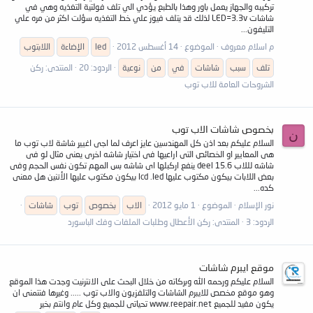
تركيبه والجهاز يعمل باور وهذا بالطبع يؤدي الي تلف فولتية التغذيه وهي في
شاشات LED=3.3v لذلك قد يتلف فيوز علي خط التغذيه سؤلت اكثر من مره علي
التليفون...
م اسلام معروف
الموضوع
14 أغسطس 2012
led
الإضاءة
اللابتوب
تلف
سبب
شاشات
في
من
نوعية
الردود: 20
المنتدى:
ركن
الشروحات العامة للاب توب
بخصوص شاشات الاب توب
ن
السلام عليكم بعد اذن كل المهندسين عايز اعرف لما اجى اغيير شاشة لاب توب ما
هى المعايير او الخصائص التى اراعيها فى اختيار شاشه اخرى يعنى مثال لو فى
شاشه لللاب deel 15.6 ينفع اركبلها اى شاشه بس المهم تكون نفس الحجم وفى
بعض اللابات بيكون مكتوب عليها lcd .led بيكون مكتوب عليها الأتنين هل معنى
كده...
نور الإسلام
الموضوع
1 مايو 2012
الاب
بخصوص
توب
شاشات
الردود: 3
المنتدى:
ركن الأعطال وطلبات الملفات وفك الباسورد
موقع ايبرم شاشات
السلام عليكم ورحمه الله وبركاته من خلال البحث على الانترنيت وجدت هذا الموقع
وهو موقع مخصص للايبرم الشاشات والتلفزيون والاب توب ..... وغيرها فنتمنى ان
يكون مفيد للجميع www.reepair.net تحياتى للجميع وكل عام وانتم بخير