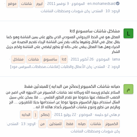
en.mohamedsaid
الموضوع
3 نوفمبر 2011
ايبرم
شاشات
موقع
الردود: 10
المنتدى:
ركن شروحات ومخططات الشاشات
مشاكل شاشات سامسونغ lcd
L
العطل هو في الخط الارجواني العمودي الذي يظهر على يمين الشاشة وهو كما
يقال عطل في البانال وتغيرها يكلف بقدر ثمن الشاشة الرجاء تقديم النصيحة من
الخبراء وهل هذا العطل يبقى على حاله أو يتطور ليقضي على الشاشة ولكم جزيل
الشكر
lama
الموضوع
26 أكتوبر 2011
lcd
سامسونغ
شاشات
مشاكل
الردود: 2
المنتدى:
ركن الأعطال والطلبات [فلاشات,مخططات,السيرفس مود]
صيانه شاشات الكمبيوتر (نصائح من البدايه ) للمبتدئين فقط
م
السلام عليكم ورحمه الله وبركاته تعد شاشات الكمبيوتر من الاجهزه التي اصبح من
الصعب الاستغناء عنها خصوصا مع تقدم التطور العلمي .... فلا يمكن علي سبيل
المثال استخدام جهاز الكمبيوتر بدونها عوضا عن استخدامها بديلا للتلفزيون .... الخ
وبالرغم من تطور وتنوع شاشات الكمبيوتر بأعداد هائله الا انه...
م هاني ابو حليمه
الموضوع
22 يوليو 2011
(نصائح
)
البدايه
الكمبيوتر
شاشات
صيانه
فقط
للمبتدئين
من
الردود: 13
المنتدى:
ركن شروحات ومخططات الشاشات