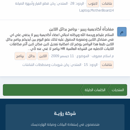
شاشات
لابتوب
الردود: 28
المنتدى:
ركن قطع الغيار وأجهزة الصيانة
Laptop,MotherBoard,H
مفاجأة أكاديمية ريبير - برنامج بدائل اللاين
م
السلام عليكم ورحمة الله وبركاته احبائي اعضاء أكاديمية ريبير لا يخفي علي اي
فني مشاكل اللاين وصعوبة الحصول عليه لذلك نضع اليوم بين أيديكم برنامج بدائل
اللاين طبعا هذا البرنامج يوضح لك امكانية تعديل لاين مكان لاين آآخر مكافئات
اللاينات الاصليه من الشركه العالمية HR برنامج لا غني عنه لأي...
م اسلام معروف
الموضوع
11 ديسمبر 2009
اللاين
بدائل
برنامج
شاشات
الردود: 15
المنتدى:
ركن شروحات ومخططات الشاشات
المنتديات
الكلمات الدليلة
شركة رؤيــة
متخصصون في إستعادة البيانات وصيانة الهاردديسك