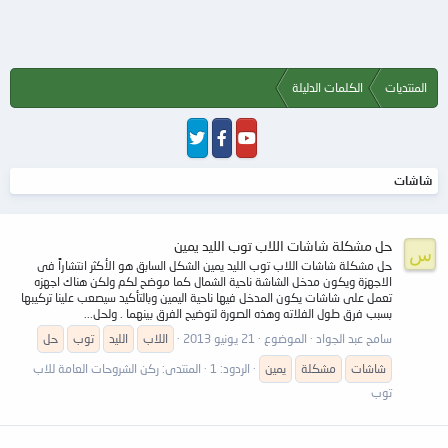
المنتديات
الكلمات الدليلة
شاشات
حل مشكلة شاشات اللاب توب الليد يمين
س
حل مشكلة شاشات اللاب توب الليد يمين الشكل السابق هو الأكثر انتشاراً فى
الاجهزة ويكون مدخل الشاشة ناحية الشمال كما موضح لكم ولكن هناك اجهزه
تعمل على شاشات يكون المدخل فيها ناحية اليمين وبالتأكيد سيصعب علينا تركيبها
بسبب فرق طول الفلاته وهذه الصورة لتوضيح الفرق بينهما . ولحل...
سامح عبد الجواد
الموضوع
21 يونيو 2013
اللاب
الليد
توب
حل
شاشات
مشكلة
يمين
الردود: 1
المنتدى:
ركن الشروحات العامة للاب
توب