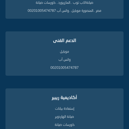
صيانةالاب توب ..المازربورد.. كورسات صيانة
مصر ..المنصورة موبايل ..واتس آب 00201005474787
الدعم الفنى
موبايل
واتس آب
00201005474787
أكاديمية ريبير
إستعادة بيانات
صيانة الهاردوير
كورسات صيانة