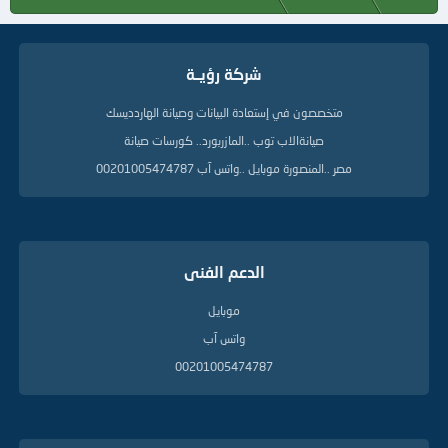
شركة رؤيــة
متخصصون في إستعادة البيانات وصيانة الهاردديسك
صيانةالاب توب ..المازربورد.. كورسات صيانة
مصر ..المنصورة موبايل ..واتس آب 00201005474787
الدعم الفنى
موبايل
واتس آب
00201005474787