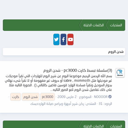
المنتديات
الكلمات الدليلة
شحن الروم
(3)سلسلة تبسط كارت pc3000 - شحن الروم
بسم الله الرحمن الرحيم موضوعنا اليوم عن شرح الروم للهاردات التي تقرأ موديلات
غير موديلها مثل sabre , mommoth أو حروف غير مفهومة أو لا تقرأ شىء نهائي
بجوار الموديل وتقرأ مساحة الهارد قوسين فاضين كالتالي () . الصورة التاليه مثلا
على ذلك تفاصيل شحن الروم تابع الصور التاليه...
NOOOOR
الموضوع
2 مارس 2009
pc3000
شحن
الروم
كارت
الردود: 31
المنتدى:
ركن شرح أجهزة وبرامج صيانة الهاردديسك
المنتديات
الكلمات الدليلة