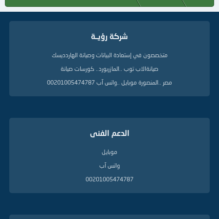
شركة رؤيــة
متخصصون في إستعادة البيانات وصيانة الهاردديسك
صيانةالاب توب ..المازربورد.. كورسات صيانة
مصر ..المنصورة موبايل ..واتس آب 00201005474787
الدعم الفنى
موبايل
واتس آب
00201005474787