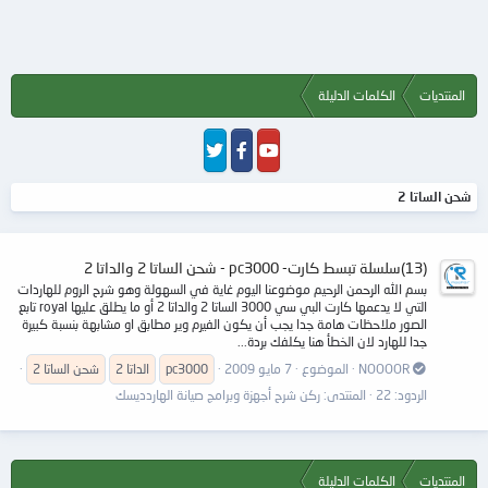
المنتديات
الكلمات الدليلة
شحن الساتا 2
(13)سلسلة تبسط كارت- pc3000 - شحن الساتا 2 والداتا 2
بسم الله الرحمن الرحيم موضوعنا اليوم غاية في السهولة وهو شرح الروم للهاردات
التي لا يدعمها كارت البي سي 3000 الساتا 2 والداتا 2 أو ما يطلق عليها royal تابع
الصور ملاحظات هامة جدا يجب أن يكون الفيرم وير مطابق او مشابهة بنسبة كبيرة
جدا للهارد لان الخطأ هنا يكلفك بردة...
NOOOOR
الموضوع
7 مايو 2009
pc3000
الداتا
2
شحن
الساتا
2
الردود: 22
المنتدى:
ركن شرح أجهزة وبرامج صيانة الهاردديسك
المنتديات
الكلمات الدليلة