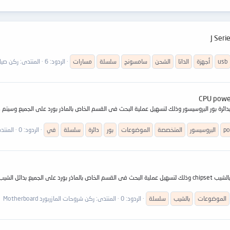
usb
أجهزة
الداتا
الشحن
سامسونج
سلسلة
مسارات
الردود: 6
المنتدى:
ركن صيانة الموب
p
البروسيسور
المتخصصة
الموضوعات
بور
دائرة
سلسلة
في
الردود: 0
المنتد
الموضوعات
بالشيب
سلسلة
الردود: 0
المنتدى:
ركن شروحات المازربورد Motherboard