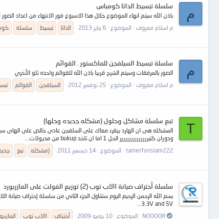
سلسلة تبسيط الداتا كومباس
م
باذن الله سيتم انهاء الموضوع خلال هذا الاسبوع فور الانتهاء من اعداد الصور
م اسلام معروف
الموضوع
6 يناير 2013
الداتا
تبسيط
سلسلة
كوم
سلسلة تبسيط السيلفجن للماكستور . القوائم
م
الصور بالمرفقات وسيتم الشرح قريبا باذن الله للقوائم واحده تلو الأخري
م اسلام معروف
الموضوع
25 نوفمبر 2012
السيلفجن
القوائم
تبس
تبع سلسلة مشاكل وحلول (مشكله جديده وحلها)
T
ودوران كتيررررررررررررررر الحل 1 اما ان تاخد bukup من مديولات...
tamerforislam222
الموضوع
14 ديسمبر 2011
(مشكله
تبع
جديد
سلسلة أحتراف صيانة االاب توب (2) توزيع الفولت على المازربورد
3.3V and 5V...
NOOOOR
الموضوع
10 يونيو 2009
أحتراف
االاب توب
المازربو