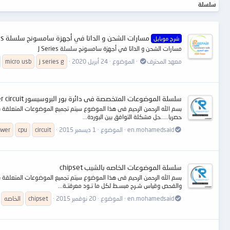
سلسلة
مسارات الشحن و الداتا في أجهزة سامسونج سلسلة J Series
شرح موبايل
مسارات الشحن و الداتا في أجهزة سامسونج سلسلة J Series
معهد المحترف
الموضوع
24 أبريل 2020
j series g
micro usb
سلسلة الموضوعات المتخصصة فى دائرة بور البروسيسور CPU power circuit
حصريا.....حل مشكلة التوافق بين البوردة...
en.mohamedsaid
الموضوع
1 ديسمبر 2015
circuit
cpu
ower
سلسلة الموضوعات الخاصه بالشيب chipset
والفحص وقياس شـرح مبسـط لكل ما تـود معرفتـة...
en.mohamedsaid
الموضوع
20 نوفمبر 2015
chipset
الخاصه