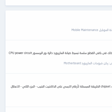
ايل Mobile Maintenance
بسم الله الرحمن الرحيم فى هذا الموضوع سيتم تجميع الموضوعات المتعلقة بدائرة بور البروسيسور وذلك لتسهيل عملية البحث فى القسم الخاص بالماذر بورد على الجميع وسيتم ذلك فى باقى القطع سلسة تبسيط صيانة المازربورد دائرة بور البرسسور CPU power circuit
ى:
ركن شروحات المازربورد Motherboard
بسم الله الرحمن الرحيم فى هذا الموضوع سيتم تجميع الموضوعات المتعلقة بالشيب chipset وذلك لتسهيل عملية البحث فى القسم الخاص بالماذر بورد على الجميع بدائل الشيب chipset الطريقة المبسطة لأرقام الايسي على الداتاشيت الشيب - الجزء الثاني - الاعطال