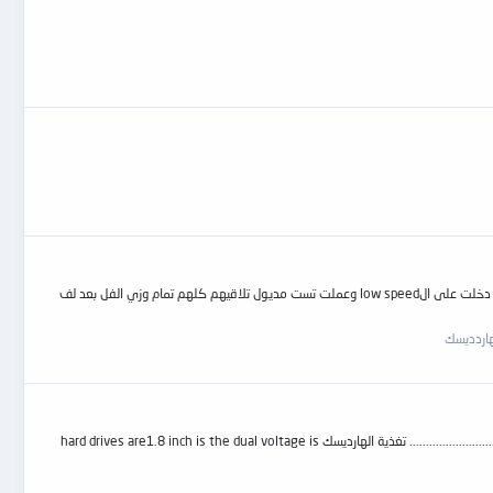
المشكله هى ان الهارد بيقرء معاك على السلفجن عادى خالص على الهاى سبيد ولو جيت تعمل تست مديول تلاقى كل المديولات تالفه طيب ازاى وهو بيقرء عادى خالص ولو دخلت على الlow speed وعملت تست مديول تلاقيهم كلهم تمام وزي الفل بعد لف
هاردديسك
بسم الله الرحمن الرحيم اليوم سنتناول الجزء الثاني من سلسلة إحتراف صيانة اللاب توب توزيع الفولت على المكونات المختلفه تغذية البرسسور CPU P4-voltage 1.5-2.8V ................................. تغذية الهارديسك hard drives are1.8 inch is the dual voltage is