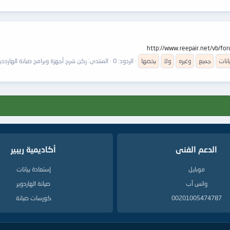
انات
جميع
وغيره
ولا
يخصها
الردود: 0
المنتدى:
ركن شرح أجهزة وبرامج صيانة الهاردد
الدعم الفنى
أكاديمية ريبير
موبايل
إستعادة بيانات
واتس آب
صيانة الهاردوير
00201005474787
كورسات صيانة