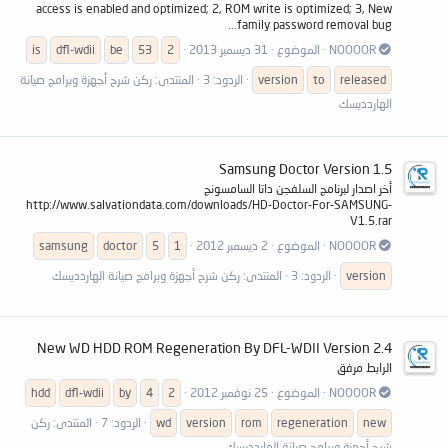
access is enabled and optimized; 2, ROM write is optimized; 3, New
family password removal bug...
NOOOOR
الموضوع
31 ديسمبر 2013
2
53
be
dfl-wdii
is
released
to
version
الردود: 3
المنتدى:
ركن شرح أجهزة وبرامج صيانة
الهاردديسك
Samsung Doctor Version 1.5
أخر اصدار لبرنامج السلفجن داتا السامسونج
http://www.salvationdata.com/downloads/HD-Doctor-For-SAMSUNG-
V1.5.rar
NOOOOR
الموضوع
2 ديسمبر 2012
1
5
doctor
samsung
version
الردود: 3
المنتدى:
ركن شرح أجهزة وبرامج صيانة الهاردديسك
New WD HDD ROM Regeneration By DFL-WDII Version 2.4
الرابط مرفق
NOOOOR
الموضوع
25 نوفمبر 2012
2
4
by
dfl-wdii
hdd
new
regeneration
rom
version
wd
الردود: 7
المنتدى:
ركن
شرح أجهزة وبرامج صيانة الهاردديسك