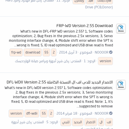
هاردديسك
هيد
ويسترن
الردود: 11
المنتدى:
ركن تغير الهدود والبرد Hard
Drive (PCB,Donor)
FRP-WD Version 2.55 Download
What's new in DFL-FRP WD version 2.55? 1, Software codes
optimization; 2, Bug fixes in the previous 2.5x versions; 3, Servo
monitoring interface change; 4, Module shift error when the SPT is
wrong is fixed; 5, ID read optimized and USB drive read is fixed...
NOOOOR
الموضوع
3 أبريل 2014
2
55
download
frp-wd
version
الردود: 1
المنتدى:
ركن شرح أجهزة وبرامج صيانة الهاردديسك
الاصدار الجديد للدى اف ال النسخة الكاملة DFL-WDII Version 2.55
What's new in DFL-WDII version 2.55? 1, Software codes optimization;
2, Bug fixes in the previous 2.5x versions; 3, Servo monitoring
interface change; 4, Module shift error when the SPT is wrong is
fixed; 5, ID read optimized and USB drive read is fixed. Note: 1, It's
suggested to remove...
NOOOOR
الموضوع
18 فبراير 2014
2
55
dfl-wdii
version
اف
ال
الاصدار
الجديد
للجي
الردود: 5
المنتدى:
ركن شرح أجهزة
وبرامج صيانة الهاردديسك