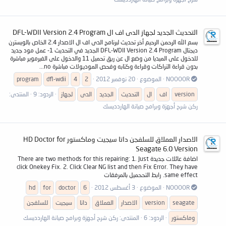
التحديث الجديد لجهاز الدى اف ال DFL-WDII Version 2.4 Program
بسم الله الرحمن الرحيم أخر تحديث لبرنامج الدى اف ال الاصدار 2.4 الخاص بالويسترن
ديجتال DFL-WDII Version 2.4 Program الجديد في التحديث 1- عمل مود جديد
للدخول على الميديا من وضع ال عن ريق تحميل 11 والدخول على الفيرموير مباشرة
بدون قراءة التراكات وقراءة وكتابه وفحص الموديولات مباشرة no...
NOOOOR
الموضوع
20 نوفمبر 2012
2
4
dfl-wdii
program
version
اف
ال
التحديث
الجديد
الدى
لجهاز
الردود: 9
المنتدى:
ركن شرح أجهزة وبرامج صيانة الهاردديسك
الاصدار العملاق للسلفجن داتا سيجيت وماكستور HD Doctor for
Seagate 6.0 Version
اضافة عائلات جديدة There are two methods for this repairing: 1. Just
click Onekey Fix. 2. Click Clear NG list and then Fix Error. They have
same effect. رابط التححميل بالمرفقات
NOOOOR
الموضوع
3 أغسطس 2012
6
doctor
for
hd
seagate
version
الاصدار
العملاق
داتا
سيجيت
للسلفجن
وماكستور
الردود: 6
المنتدى:
ركن شرح أجهزة وبرامج صيانة الهاردديسك