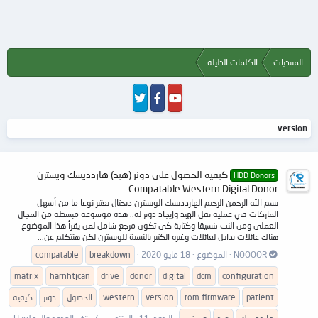
المنتديات
الكلمات الدليلة
version
كيفية الحصول على دونر (هيد) هاردديسك ويسترن
HDD Donors
Compatable Western Digital Donor
بسم الله الرحمن الرحيم الهاردديسك الويسترن ديجتال يعتبر نوعا ما من أسهل
الماركات في عملية نقل الهيد وإيجاد دونر له.. هذه موسوعه مبسطة من المجال
العملي ومن النت تنسيقا وكتابة كى تكون مرجع شامل لمن يقرأ هذا الموضوع
هناك عائلات بدايل لعائلات وغيره الكثير بالنسبة للويسترن لكن هنتكلم عن...
NOOOOR
الموضوع
18 مايو 2020
breakdown
compatable
matrix
harnhtjcan
drive
donor
digital
dcm
configuration
patient
rom firmware
version
western
الحصول
دونر
كيفية