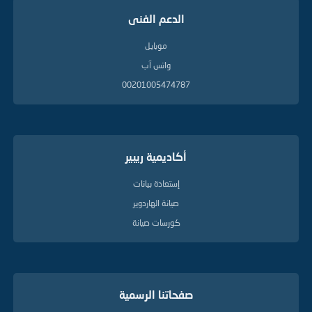
الدعم الفنى
موبايل
واتس آب
00201005474787
أكاديمية ريبير
إستعادة بيانات
صيانة الهاردوير
كورسات صيانة
صفحاتنا الرسمية