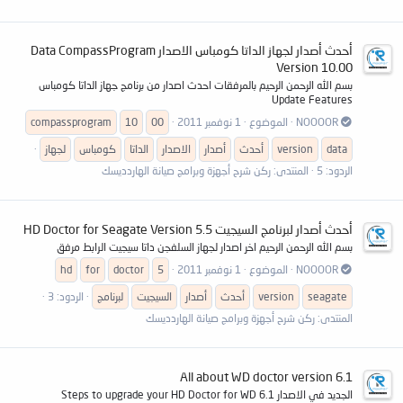
أحدث أصدار لجهاز الداتا كومباس الاصدار Data CompassProgram
Version 10.00
بسم الله الرحمن الرحيم بالمرفقات احدث اصدار من برنامج جهاز الداتا كومباس
Update Features
NOOOOR
الموضوع
1 نوفمبر 2011
00
10
compassprogram
data
version
أحدث
أصدار
الاصدار
الداتا
كومباس
لجهاز
الردود: 5
المنتدى:
ركن شرح أجهزة وبرامج صيانة الهاردديسك
أحدث أصدار لبرنامج السيجيت HD Doctor for Seagate Version 5.5
بسم الله الرحمن الرحيم اخر اصدار لجهاز السلفجن داتا سيجيت الرابط مرفق
NOOOOR
الموضوع
1 نوفمبر 2011
5
doctor
for
hd
seagate
version
أحدث
أصدار
السيجيت
لبرنامج
الردود: 3
المنتدى:
ركن شرح أجهزة وبرامج صيانة الهاردديسك
All about WD doctor version 6.1
الجديد في الاصدار 6.1 Steps to upgrade your HD Doctor for WD