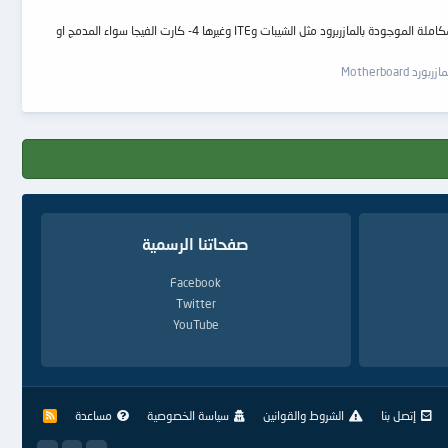
شرح مبسط لدائرة Voltage Regulator توضيح للدائرة انظر الصورة التالية وظيفة الدائرة تنظيم وتوزيع الفولت للدوائر التالية 1-تنظيم وتوزيع الجهد للبرسسور 2-الرامات 3-الدوائر التمكاملة الموجودة بالمازربرود مثل الشيبات وITE وغيرها 4- كارت الفيجا سواء المدمج او
Motherboard
صفحاتنا الرسمية
Facebook
Twitter
YouTube
إتصل بنا
الشروط والقوانين
سياسة الخصوصية
مساعدة
R
S
S