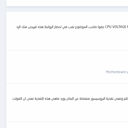
السلام عليكم ورحمة الله وبركاته اليوم باذن الله تعالي هنشرح دائرة باور البروسيسور وطريقة عملها وهنشرح علي بورده جيجا بايت 945 CPU VOLTAGE REGULATORMODULE ga945gcm-s2c عفوا صاحب الموضوع تعب في احضار الروابط هذه فيرجى منك الرد
Mo
 او voltage regulator module او ما يطلق عليها p.p.m اى power processing module وهى وحدة الجهد المنتظم وتعنى تغذية البروسيسور منفصلة عن الماذر بورد ماهى هذه التغذية تعنى ان الفولت