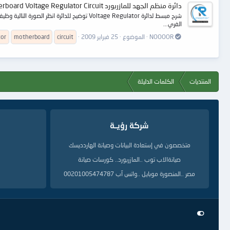
دائرة منظم الجهد للمازربورد Motherboard Voltage Regulator Circuit
الفري...
NOOOOR
الموضوع
25 فبراير 2009
circuit
motherboard
tor
المنتديات
الكلمات الدليلة
شركة رؤيــة
متخصصون في إستعادة البيانات وصيانة الهاردديسك
صيانةالاب توب ..المازربورد.. كورسات صيانة
مصر ..المنصورة موبايل ..واتس آب 00201005474787