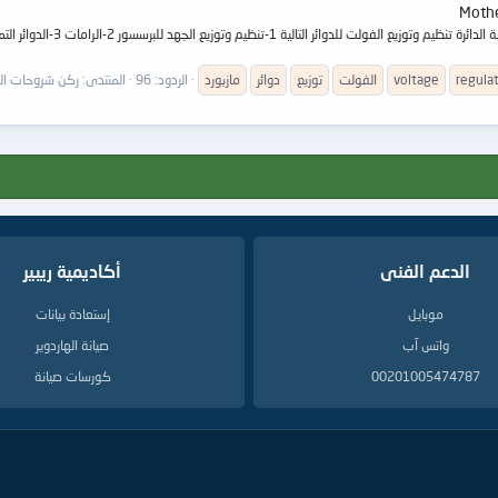
regula
voltage
الفولت
توزيع
دوائر
مازبورد
الردود: 96
المنتدى:
ركن شروحات المازربورد 
الدعم الفنى
أكاديمية ريبير
موبايل
إستعادة بيانات
واتس آب
صيانة الهاردوير
00201005474787
كورسات صيانة