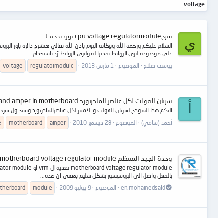
voltage
شرحcpu voltage regulatormodule بورده جيجا
ي
على موضوعه لترى الروابط تقديرا له ولترى الروابط رٌد باستخدام...
يوسف صلاح
الموضوع
1 مارس 2013
regulatormodule
voltage
سريان الفولت لكل عناصر الماذربورد voltage and amper in motherboard
أ
اليكم هذا النموذج لسريان الفولت و الامبير لكل عناصرالماذربورد وسنحاول شر
أحمد (سامي)
الموضوع
28 ديسمبر 2010
amper
motherboard
e
وحدة الجهد المنتظم motherboard voltage regulator module
بالفعل واصل الى البروسيسور بشكل سليم بمعنى ان هذه...
en.mohamedsaid
الموضوع
9 يوليو 2009
module
therboard