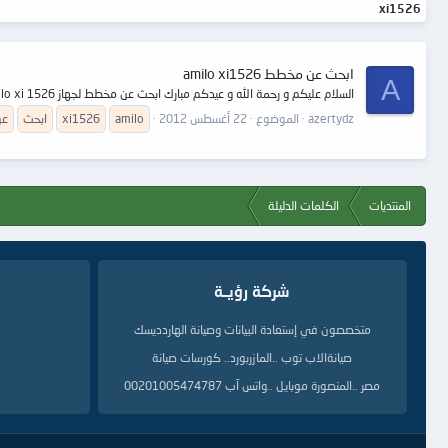
xi1526
ابحث عن مخطط amilo xi1526
A
السلام عليكم و رحمة الله و عيدكم مبارك ابحث عن مخطط لجهاز amilo xi 1526 جزاكم الله خيرا
azertydz
الموضوع
22 أغسطس 2012
amilo
xi1526
ابحث
عن
المنتديات
الكلمات الدليلة
شركة رؤيــة
متخصصون في إستعادة البيانات وصيانة الهاردديسك
صيانةالاب توب ..المازربورد.. كورسات صيانة
مصر ..المنصورة موبايل ..واتس آب 00201005474787