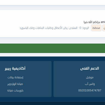
مخطط
الردود: 0
المنتدى:
ركن الأعطال وطلبات الملفات وفك الباسورد
الدعم الفنى
أكاديمية ريبير
موبايل
إستعادة بيانات
واتس آب
صيانة الهاردوير
00201005474787
كورسات صيانة