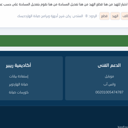
تالف
الهيد
قطع
الردود: 8
المنتدى:
ركن شرح أجهزة وبرامج صيانة الهاردديسك
الدعم الفنى
أكاديمية ريبير
موبايل
إستعادة بيانات
واتس آب
صيانة الهاردوير
00201005474787
كورسات صيانة
XenFor