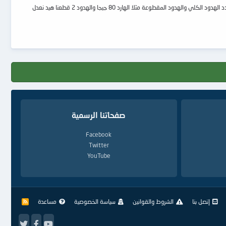
بسم الله الرحمن الرحيم عند عمل اختبار للهيد ووجود هيد تالف تابع الصورة عمل اختبار للهيد من هنا قطع الهيد من هنا تعديل المساحة من هنا نقوم بتعديل المساحة على حسب عدد الهدود الكلي والهدود المقطوعة مثلا الهارد 80 جيجا والهدود 2 قطعنا هيد نعدل
صفحاتنا الرسمية
Facebook
Twitter
YouTube
إتصل بنا
الشروط والقوانين
سياسة الخصوصية
مساعدة
R
S
S