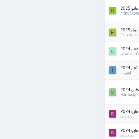
G
github.com
F
Felixpaush
D
download8
ا
ابورجب
M
Marthadye
B
begboss
B
begboss