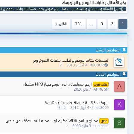
ركن الأعطال وطلبات الفيرم وير للهارديسك
:: [إطرح] الأسئلة والمشاكل والاستفسارات هنا :: إختر عنوان يصف مشكلتك واكتب موديل ال
1
2
3
…
331
التالي
المواضيع المثبتة
تعليمات كتابة موضوع لطلب ملفات الفيرم وير
NOOOOR
9 أكتوبر 2013
2
المواضيع العادية
ارجو مساعدتي في فريم جهاز MP3 مشغل
طلب فيرم
A
AHME SH
7 يناير 2026
سوفت فلاشة SanDisk Cruzer Blade
K
kaled2009
4 أبريل 2017
3
2
محتاج برنامج WDR مكرك لو سمحتم لانه اتحذف من عندى
عطل
B
bembeno
9 مايو 2023
2