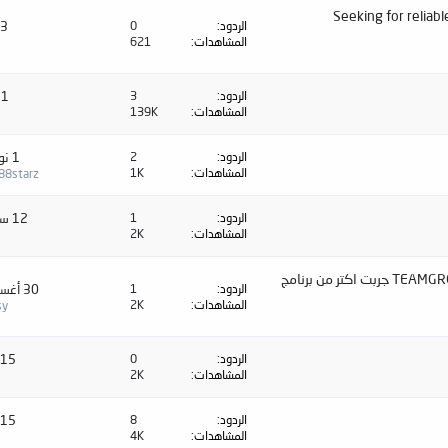
Seeking for reliabl
الردود
0
3 مايو 2025
المشاهدات
621
الردود
3
1 أبريل 2025
المشاهدات
139K
الردود
2
1 نوفمبر 2024
المشاهدات
1K
88starz
الردود
1
12 سبتمبر 2024
المشاهدات
2K
السلام عليكم ورحمة الله عندي مشكلة في هارسك نوع TEAMGROUP جربت اكتر من برنامج
الردود
1
30 أغسطس 2024
المشاهدات
2K
sy
الردود
0
15 مايو 2024
المشاهدات
2K
الردود
8
15 مايو 2024
المشاهدات
4K