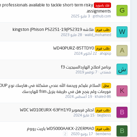
e professionals available to tackle short-term risky
فك باسورد
G
assignments.
github.com
3 مايو 2025
فلاشه kingston (Phison PS2251-19(PS2319
طلب فيرم
W
walid_mohamed
28 مايو 2023
WD40PURZ-85TTDY0
طلب فيرم
A
ahqpsp
22 أكتوبر 2024
برنامج اصلاح الهاردالسيجيت f3
ش
شمندى
7 نوفمبر 2019
عطل
K
فورمات ولم ينجح هل في طريقة ينزيل frim للهاردسك
khaled-86
19 أغسطس 2024
احتاج فريموير WDC WD10EURX-63FH1Y0
طلب فيرم
B
begboss
15 مايو 2024
WD5000AAKX-22ERMA0 ياريت رووم
طلب فيرم
B
bembeno
17 يونيو 2020
2