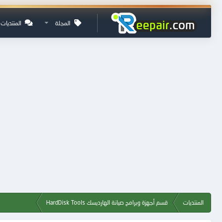
المجلة
المنتديات
المنتديات
قسم أجهزة وبرامج صيانة الهارديسك HardDisk Tools