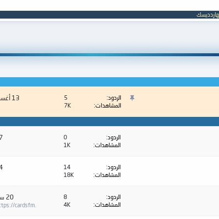
هاردديسك
م
الردود
5
13 أغسطس 2016
المشاهدات
7K
ه
م
:
الردود
0
7 يناير 6
المشاهدات
1K
الردود
14
4 يناير 6
المشاهدات
18K
الردود
8
20 سبتمبر 2025
المشاهدات
4K
tps://cardsfm.