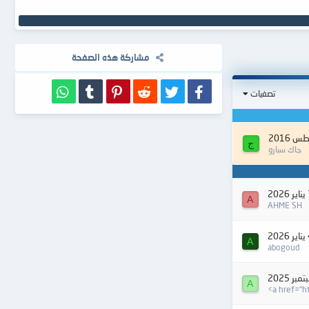
مشاركة هذه الصفحة
فيسبوك
تويتر
Reddit
Pinterest
Tumblr
WhatsApp
تصفيات
ج
جاك سبارو
202
A
AHME SH
202
A
abogoud
A
<a href="ht