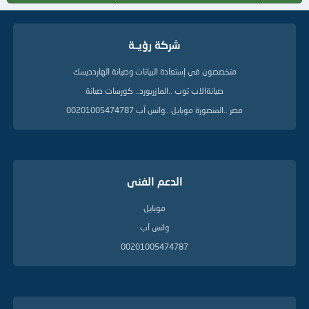
شركة رؤيــة
متخصصون في إستعادة البيانات وصيانة الهاردديسك
صيانةالاب توب ..المازربورد.. كورسات صيانة
مصر ..المنصورة موبايل ..واتس آب 00201005474787
الدعم الفنى
موبايل
واتس آب
00201005474787