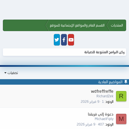
المنتديات
القسم العام والمواقع الإجتماعية للموقع
ركن البرامج المتنوعة للصيانة
تصفيات
المواضيع العادية
wdfreffreffe
R
RichardZek
الردود
1
9 فبراير 2026
دعوة إلى فريقنا
M
MichaelFiply
الردود
407
9 فبراير 2026